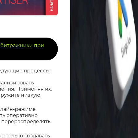
рбитражники при
ледующие процессы:
нализировать
шения. Применяя их,
наружите низкую
онлайн-режиме
ть оперативно
, перераспределять
е только создавать