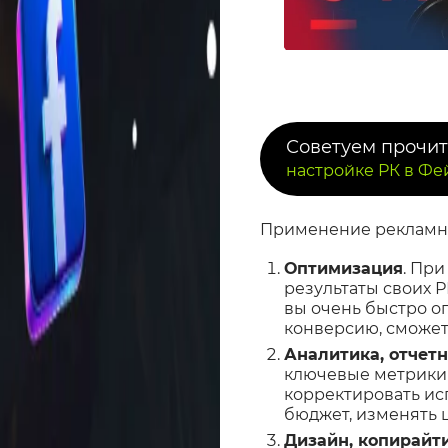
Советуем прочит
настройке РК в Фе
Применение рекламны
Оптимизация
. Пр
результаты своих 
вы очень быстро о
конверсию, сможет
Аналитика, отчетн
ключевые метрики 
корректировать ис
бюджет, изменять ц
Дизайн, копирайт