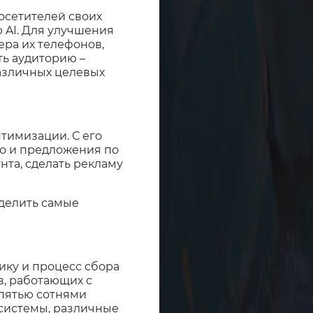
осетителей своих
 AI. Для улучшения
ера их телефонов,
ть аудиторию –
различных целевых
тимизации. С его
но и предложения по
та, сделать рекламу
еделить самые
ку и процесс сбора
в, работающих с
пятью сотнями
-системы, различные