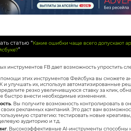
ать статью “
Какие ошибки чаще всего допускают а
”
йсбуке?
х инструментов FB дает возможность упростить с
и помощи этих инструментов Фейсбука вы сможете а
РК и улучшать их, используя автоматизированные ре
пределите резко увеличившуюся ставку за клик, об
е быстро внести необходимые изменения.
ость
. Вы получите возможность контролировать в 
своих рекламных кампаний. Это даст вам возможнос
пользуемую стратегию: тестировать новые креативы
елевую аудиторию и т.д.
инг
. Высокоэффективные AI-инструменты способны н