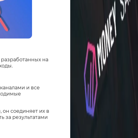
 разработанных на
ходы.
каналами и все
бходимые
, он соединяет их в
ь за результатами