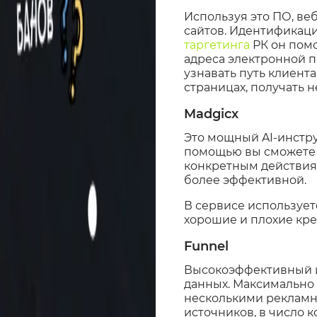
Используя это ПО, ве
сайтов. Идентификаци
таргетинга
РК он помо
адреса электронной п
узнавать путь клиент
страницах, получать
Madgicx
Это мощный AI-инстр
помощью вы сможете н
конкретным действия
более эффективной.
В сервисе использует
хорошие и плохие кре
Funnel
Высокоэффективный и
данных. Максимально 
несколькими рекламн
источников, в число 