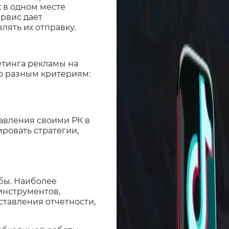
 в одном месте
ервис дает
ять их отправку.
етинга рекламы на
о разным критериям:
авления своими РК в
ровать стратегии,
бы. Наиболее
инструментов,
тавления отчетности,