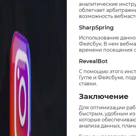
аналитические инстру
облегчает арбитражни
возможность вебмасте
SharpSpring
Использование данног
Фейсбук. В нем вебм
времени посещения он
RevealBot
С помощью этого инс
Гугле и Фейсбуке, по
ставки.
Заключение
Для оптимизации раб
быстрым, удобным из
которые обеспечивают
анализа данных, план