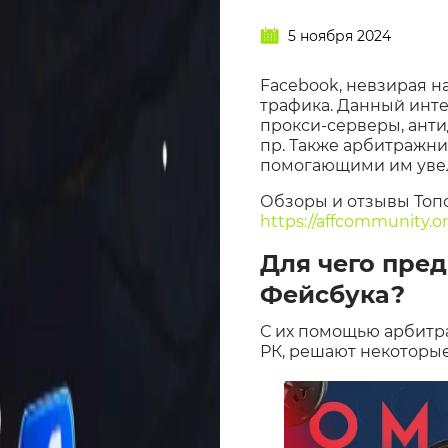
5 ноября 2024
Facebook, невзирая н
трафика. Данный инт
прокси-серверы, анти
пр. Также арбитражни
помогающими им увел
Обзоры и отзывы Топ
https://affcommunity.or
Для чего пре
Фейсбука?
С их помощью арбитр
РК, решают некоторые