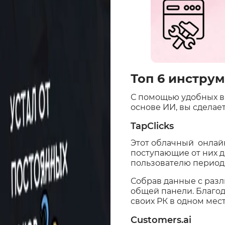
Топ 6 инстру
С помощью удобных в
основе ИИ, вы сделае
TapClicks
Этот облачный онлай
поступающие от них 
пользователю период
Собрав данные с разли
общей панели. Благод
своих РК в одном мест
Customers.ai