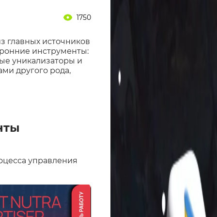
1750
из главных источников
оронние инструменты:
ные уникализаторы и
ми другого рода,
нты
оцесса управления