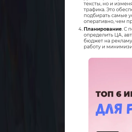
тексты, но и изме
трафика. Это обес
подбирать самые у
оперативно, чем п
Планирование
. С
определить ЦА, ав
бюджет на рекламу
работу и минимизи