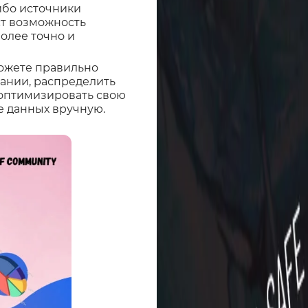
ибо источники
ст возможность
олее точно и
ожете правильно
ании, распределить
 оптимизировать свою
е данных вручную.