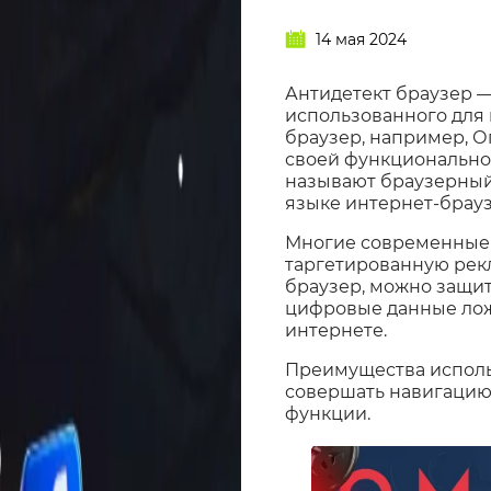
14 мая 2024
Антидетект браузер 
использованного для 
браузер, например, О
своей функционально
называют браузерный 
языке интернет-браузе
Многие современные 
таргетированную рекл
браузер, можно защи
цифровые данные лож
интернете.
Преимущества исполь
совершать навигацию 
функции.