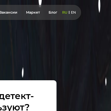
Вакансии
Маркет
Блог
RU
EN
детект-
ьзуют?