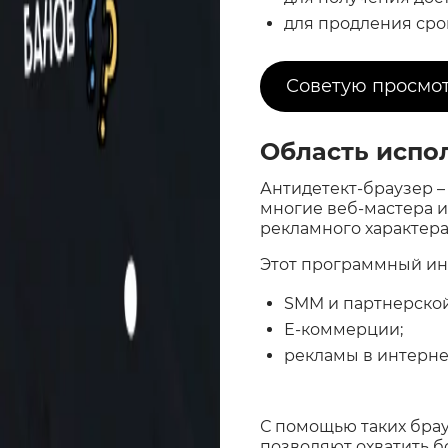
для продления сро
Советую просмот
Область испо
Антидетект-браузер 
многие веб-мастера 
рекламного характера
Этот программный ин
SMM и партнерско
Е-коммерции;
рекламы в интерне
С помощью таких бра
позволяют охватить б