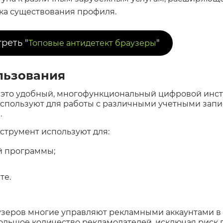
ка существования профиля.
реть "
"
Топовые антидетект браузеры
льзования
– это удобный, многофункциональный цифровой инст
используют для работы с различными учетными запи
.
струмент используют для:
й программы;
те.
узеров многие управляют рекламными аккаунтами в 
ольшое количество рекламодателей, исключая риск 