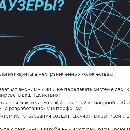
ультиаккаунты в неограниченных количествах;
таваться анонимными и не передавать системе своих
лировать ваши действия;
овия для максимально эффективной командной рабо
ьно разработанному интерфейсу;
утем использования созданных учетных записей с ц
тупа к различным зарубежным услугам, расширяюще