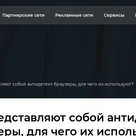
Партнерские сети
Рекламные сети
Сервисы
ляют собой антидетект-браузеры, для чего их используют?
едставляют собой анти
еры, для чего их испол