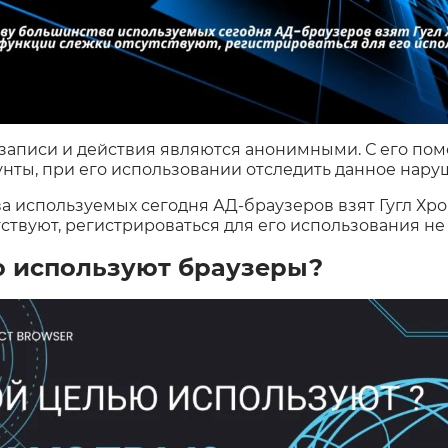
е записи и действия являются анонимными. С его п
унты, при его использовании отследить данное нар
а используемых сегодня АД-браузеров взят Гугл Хро
ствуют, регистрироваться для его использования не
ю используют браузеры?