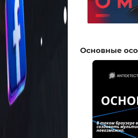
Основные осо