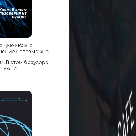
омощью можно
ушение невозможно.
м. В этом браузере
 нужно.