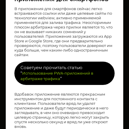
В приложения для смартфонов сейчас легко
встраиваются ссылки или даже целевые сайты по
технологии webview, активно применяемой
применяется для залива трафика. Неоспоримым
плюсом арбитража через прилки
является то, что
он не вызывает никаких сомнений у
пользователей. Приложения загружаются из App
Store и Google Store, где они предварительно
проверяются, поэтому пользователи доверяют им
куда больше, чем каким-либо одностраничным
сайтам.
Советуем прочитать статью
“
Использование PWA-приложений в
”
арбитраже трафика
Вдобавок приложение являются прекрасным
инструментом для постоянного контакта с
клиентами. Пользователи вряд ли удалят
приложение и даже будут периодически в него
заглядывать, в чем оно очевидно превосходит
целевую страницу, которую легко могут закрыть
спустя несколько секунд и вряд ли уже откроют
вновь.