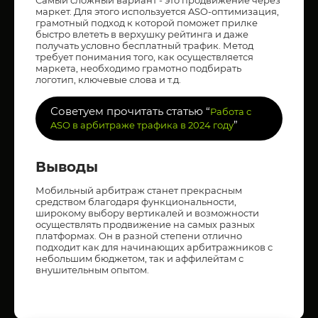
Самый сложный вариант - это продвижение через
маркет. Для этого используется ASO-оптимизация,
грамотный подход к которой поможет прилке
быстро влететь в верхушку рейтинга и даже
получать условно бесплатный трафик. Метод
требует понимания того, как осуществляется
маркета, необходимо грамотно подбирать
логотип, ключевые слова и т.д.
Советуем прочитать статью “
Работа с
”
ASO в арбитраже трафика в 2024 году
Выводы
Мобильный арбитраж станет прекрасным
средством благодаря функциональности,
широкому выбору вертикалей и возможности
осуществлять продвижение на самых разных
платформах. Он в разной степени отлично
подходит как для начинающих арбитражников с
небольшим бюджетом, так и аффилейтам с
внушительным опытом.