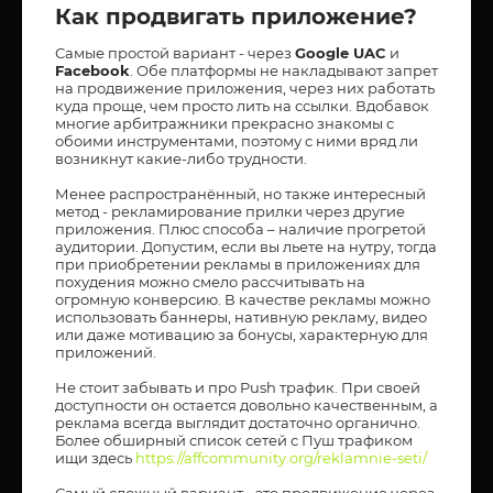
Как продвигать приложение?
Самые простой вариант - через
Google UAC
и
Facebook
. Обе платформы не накладывают запрет
на продвижение приложения, через них работать
куда проще, чем просто лить на ссылки. Вдобавок
многие арбитражники прекрасно знакомы с
обоими инструментами, поэтому с ними вряд ли
возникнут какие-либо трудности.
Менее распространённый, но также интересный
метод - рекламирование прилки через другие
приложения. Плюс способа – наличие прогретой
аудитории. Допустим, если вы льете на нутру, тогда
при приобретении рекламы в приложениях для
похудения можно смело рассчитывать на
огромную конверсию. В качестве рекламы можно
использовать баннеры, нативную рекламу, видео
или даже мотивацию за бонусы, характерную для
приложений.
Не стоит забывать и про Push трафик. При своей
доступности он остается довольно качественным, а
реклама всегда выглядит достаточно органично.
Более обширный список сетей с Пуш трафиком
ищи здесь
https://affcommunity.org/reklamnie-seti/