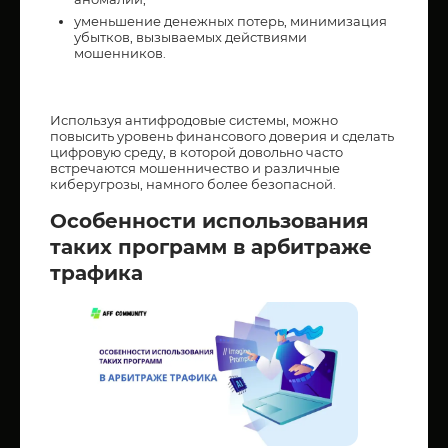
уменьшение денежных потерь, минимизация
убытков, вызываемых действиями
мошенников.
Используя антифродовые системы, можно
повысить уровень финансового доверия и сделать
цифровую среду, в которой довольно часто
встречаются мошенничество и различные
киберугрозы, намного более безопасной.
Особенности использования
таких программ в арбитраже
трафика