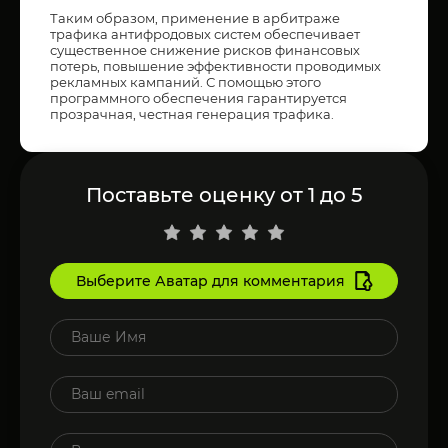
Таким образом, применение в арбитраже
трафика антифродовых систем обеспечивает
существенное снижение рисков финансовых
потерь, повышение эффективности проводимых
рекламных кампаний. С помощью этого
программного обеспечения гарантируется
прозрачная, честная генерация трафика.
Поставьте оценку от 1 до 5
Выберите Аватар для комментария