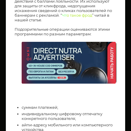
действий с баллами лояльности. Их используют
для защиты от кликфрода, недопущения
искажения сведений о кликах пользователей по
баннерам с рекламой. “
Чт
о такое фрод
” читай в
нашей статье.
Подозрительные операции оцениваются этими
программами по разным параметрам:
суммам платежей;
индивидуальному цифровому отпечатку
конкретного пользователя;
айпи-адресу мобильного или компьютерного
устройства.