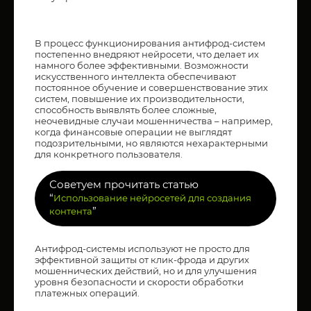
В процесс функционирования антифрод-систем
постепенно внедряют нейросети, что делает их
намного более эффективными. Возможности
искусственного интеллекта обеспечивают
постоянное обучение и совершенствование этих
систем, повышение их производительности,
способность выявлять более сложные,
неочевидные случаи мошенничества – например,
когда финансовые операции не выглядят
подозрительными, но являются нехарактерными
для конкретного пользователя.
Советуем прочитать статью
“
Использование нейросетей для создания
”
контента
Антифрод-системы используют не просто для
эффективной защиты от клик-фрода и других
мошеннических действий, но и для улучшения
уровня безопасности и скорости обработки
платежных операций.