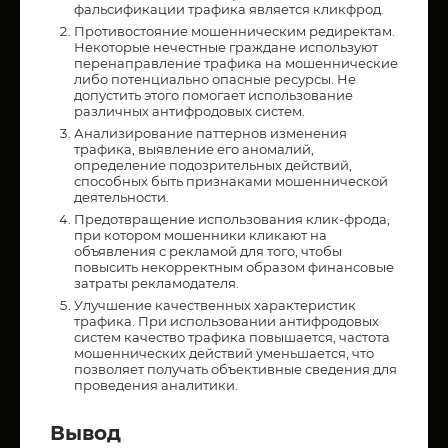
фальсификации трафика является кликфрод.
Противостояние мошенническим редиректам.
Некоторые нечестные граждане используют
перенаправление трафика на мошеннические
либо потенциально опасные ресурсы. Не
допустить этого помогает использование
различных антифродовых систем.
Анализирование паттернов изменения
трафика, выявление его аномалий,
определение подозрительных действий,
способных быть признаками мошеннической
деятельности.
Предотвращение использования клик-фрода,
при котором мошенники кликают на
объявления с рекламой для того, чтобы
повысить некорректным образом финансовые
затраты рекламодателя.
Улучшение качественных характеристик
трафика. При использовании антифродовых
систем качество трафика повышается, частота
мошеннических действий уменьшается, что
позволяет получать объективные сведения для
проведения аналитики.
Вывод