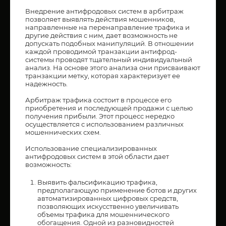
Внедрение антифродовых систем в арбитраж
позволяет выявлять действия мошенников,
направленные на перенаправление трафика и
другие действия с ним, дает возможность не
допускать подобных манипуляций. В отношении
каждой проводимой транзакции антифрод-
системы проводят тщательный индивидуальный
анализ. На основе этого анализа они присваивают
транзакции метку, которая характеризует ее
надежность.
Арбитраж трафика состоит в процессе его
приобретения и последующей продажи с целью
получения прибыли. Этот процесс нередко
осуществляется с использованием различных
мошеннических схем.
Использование специализированных
антифродовых систем в этой области дает
возможность:
Выявить фальсификацию трафика,
предполагающую применение ботов и других
автоматизированных цифровых средств,
позволяющих искусственно увеличивать
объемы трафика для мошеннического
обогащения. Одной из разновидностей