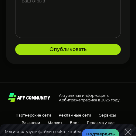
Опубликовать
Актуальная информация о
Арбитраже трафика в 2025 году!
Партнерские сети
Рекламные сети
Сервисы
Вакансии
Маркет
Блог
Реклама у нас
Мы используем файлы cookie, чтобы
Подтвердить