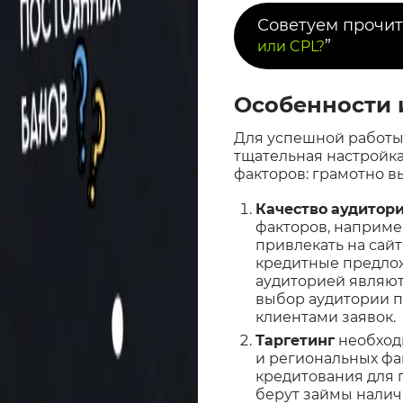
Советуем прочит
”
или CPL?
Особенности 
Для успешной работы
тщательная настройка
факторов: грамотно в
Качество
аудитор
факторов, наприме
привлекать на сай
кредитные предлож
аудиторией являют
выбор аудитории п
клиентами заявок.
Таргетинг
необход
и региональных фа
кредитования для 
берут займы налич