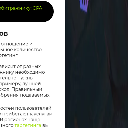
рбитражнику: CPA
ов
е отношение и
ольшое количество
ргетинг.
ависит от разных
ажнику необходимо
ительно нужны
 примеру, лучшей
оход. Правильный
обрения подаваемых
остей пользователей
 прибегают к услугам
 В регионах чаще
очного
таргетинга
вы