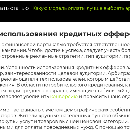
ать статью “
Какую модель оплаты лучше выбрать а
использования кредитных оффер
 с финансовой вертикалью требуется ответственно
 кампаний. Чтобы достичь успеха, следует учесть б
ыстроенные рекламные стратегии, тип аудитории, та
ии
. Успешность использования кредитных офферов з
р, заинтересованности целевой аудитории. Арбитр
т рекламодателя тех пользователей, которым действ
ения. В области потребительского кредитования, к
ся люди среднего возраста, имеющие стабильный д
озволяет увеличить
конверсию
и повысить шанс од
имо настраивать с учетом демографических особенн
кторов. Жители крупных населенных пунктов обычно
покупки услуг и товаров высшей ценовой категории.
ными для оплаты повседневных нужд. С помощью т