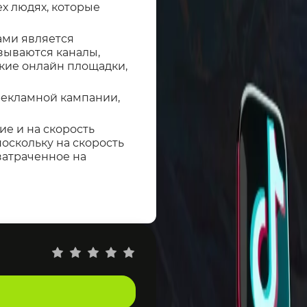
х людях, которые
ами является
зываются каналы,
кие онлайн площадки,
рекламной кампании,
е и на скорость
оскольку на скорость
затраченное на