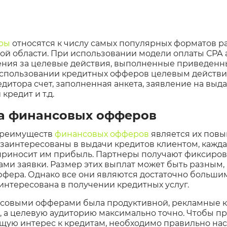
ры
относятся к числу самых популярных форматов р
ой области. При использовании модели оплаты СРА
ения за целевые действия, выполненные приведенн
использовании кредитных офферов целевым действи
едитора счет, заполненная анкета, заявление на выд
кредит и т.д.
а финансовых офферов
преимуществ
финансовых офферов
является их повы
 заинтересованы в выдачи кредитов клиентом, кажд
приносит им прибыль. Партнеры получают фиксиров
и заявки. Размер этих выплат может быть разным, 
фера. Однако все они являются достаточно больши
интересована в получении кредитных услуг.
нсовыми офферами была продуктивной, рекламные 
, а целевую аудиторию максимально точно. Чтобы п
ую интерес к кредитам, необходимо правильно нас