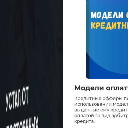
Модели оплат
Кредитные офферы под
использовании модели
выданные ему кредиты
оплатой за лид арбит
кредита.