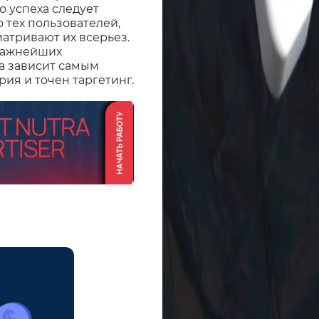
 успеха следует
 тех пользователей,
атривают их всерьез.
 важнейших
а зависит самым
ия и точен таргетинг.