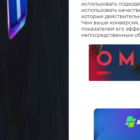
использовать подходя
использовать качеств
которые действительн
Чем выше конверсия,
показателей его эффе
непосредственным обр