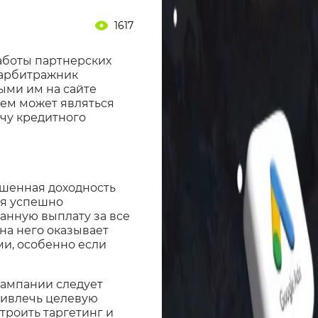
1617
аботы партнерских
 арбитражник
ыми им на сайте
ем может являться
ачу кредитного
шенная доходность
ая успешно
анную выплату за все
на него оказывает
ми, особенно если
кампании следует
ривлечь целевую
троить таргетинг и