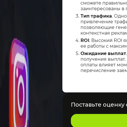
сможете правильно
заинтересованы в 
Тип
трафика
. Одн
привлечение трафи
позволяющие генер
контекстная реклам
ROI
. Высокий ROI 
ее работы с макси
Ожидание
выплат
получения выплат.
оплаты влияет мом
перечисление заем
Поставьте оценку о