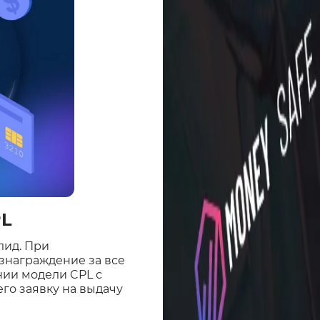
PL
лид. При
знаграждение за все
нии модели CPL с
го заявку на выдачу