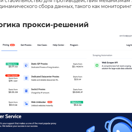
и стабильностью для противодействия механизмам 
 динамического сбора данных, такого как мониторин
огика прокси-решений