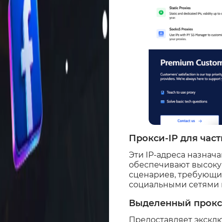
Прокси-IP для час
Эти IP-адреса назнач
обеспечивают высокую
сценариев, требующих
социальными сетями 
Выделенный прокси
Предоставляет экскл