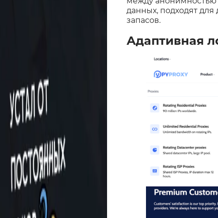
между анонимностью 
данных, подходят для
запасов.
Адаптивная л