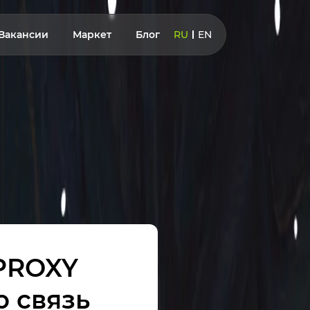
Вакансии
Маркет
Блог
RU
EN
YPROXY
ю связь