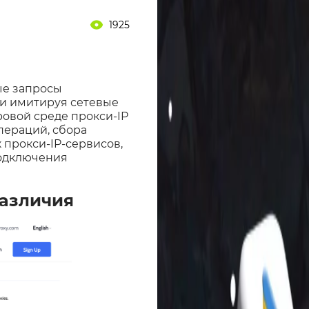
1925
ые запросы
 и имитируя сетевые
овой среде прокси-IP
пераций, сбора
прокси-IP-сервисов,
подключения
различия