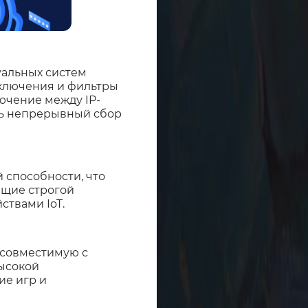
уальных систем
еключения и фильтры
ючение между IP-
ть непрерывный сбор
 способности, что
ющие строгой
ствами IoT.
 совместимую с
высокой
ие игр и