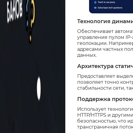
Технология динами
Обеспечивает автома
управления пулом IP
геолокации. Наприме
адресами частных по
данных.
Архитектура стати
Предоставляет выделе
позволяет точно кон
стабильности сети, т
Поддержка проток
Использует технолог
HTTP/HTTPS и другим
безопасностью, что и
трансграничная поток