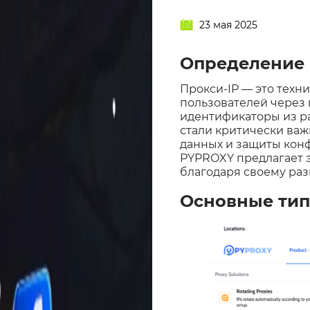
23 мая 2025
Определение 
Прокси-IP — это техн
пользователей через 
идентификаторы из ра
стали критически ва
данных и защиты кон
PYPROXY предлагает 
благодаря своему ра
Основные тип