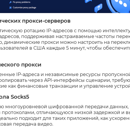
ческих прокси-серверов
тическую ротацию IP-адресов с помощью интеллект
-адресов, поддерживая настраиваемые частоты пер
р, динамические прокси можно настроить на перекл
льзователей в США каждые 5 минут, чтобы обеспечи
ческого прокси
нные IP-адреса и независимые ресурсы пропускной
тролировать через API-интерфейсы сценарии, требу
акие как финансовые транзакции и управление устрой
ола Socks5
ию многоуровневой шифрованной передачи данных,
и протоколами, отличающуюся низкой задержкой и 
деально подходит для таких приложений, как ускорен
овая передача видео.