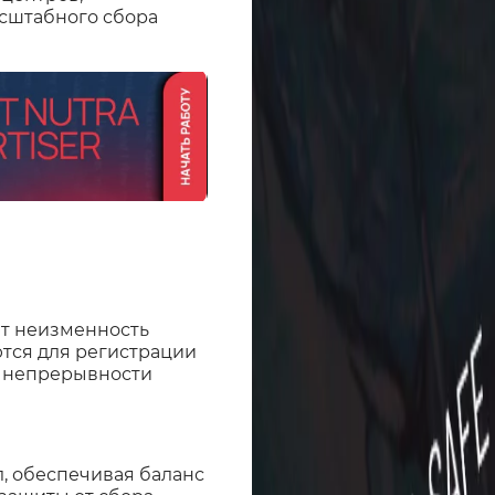
сштабного сбора
ют неизменность
ются для регистрации
х непрерывности
, обеспечивая баланс