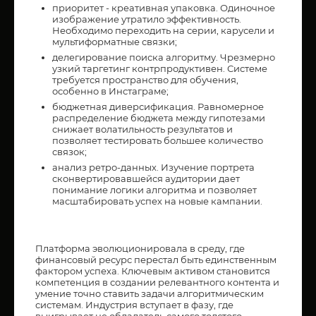
приоритет - креативная упаковка. Одиночное
изображение утратило эффективность.
Необходимо переходить на серии, карусели и
мультиформатные связки;
делегирование поиска алгоритму. Чрезмерно
узкий таргетинг контрпродуктивен. Системе
требуется пространство для обучения,
особенно в Инстаграме;
бюджетная диверсификация. Равномерное
распределение бюджета между гипотезами
снижает волатильность результатов и
позволяет тестировать большее количество
связок;
анализ ретро-данных. Изучение портрета
сконвертировавшейся аудитории дает
понимание логики алгоритма и позволяет
масштабировать успех на новые кампании.
Платформа эволюционировала в среду, где
финансовый ресурс перестал быть единственным
фактором успеха. Ключевым активом становится
компетенция в создании релевантного контента и
умение точно ставить задачи алгоритмическим
системам. Индустрия вступает в фазу, где
выигрывает не обладатель самого толстого