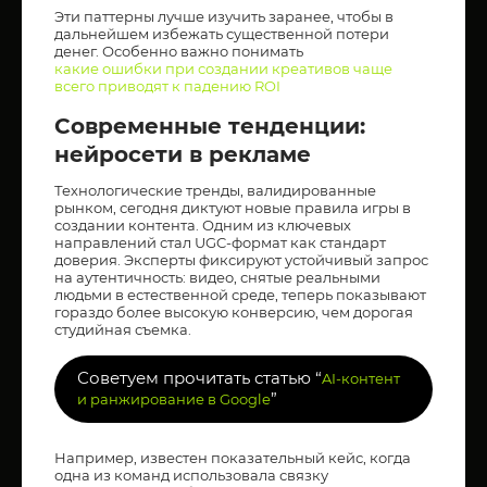
Эти паттерны лучше изучить заранее, чтобы в
дальнейшем избежать существенной потери
денег. Особенно важно понимать
какие ошибки при создании креативов чаще
всего приводят к падению ROI
Современные тенденции:
нейросети в рекламе
Технологические тренды, валидированные
рынком, сегодня диктуют новые правила игры в
создании контента. Одним из ключевых
направлений стал UGC-формат как стандарт
доверия. Эксперты фиксируют устойчивый запрос
на аутентичность: видео, снятые реальными
людьми в естественной среде, теперь показывают
гораздо более высокую конверсию, чем дорогая
студийная съемка.
Советуем прочитать статью “
AI-контент
”
и ранжирование в Google
Например, известен показательный кейс, когда
одна из команд использовала связку