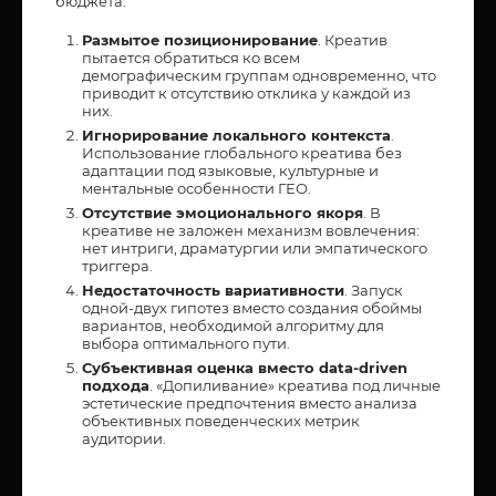
бюджета:
Размытое позиционирование
. Креатив
пытается обратиться ко всем
демографическим группам одновременно, что
приводит к отсутствию отклика у каждой из
них.
Игнорирование локального контекста
.
Использование глобального креатива без
адаптации под языковые, культурные и
ментальные особенности ГЕО.
Отсутствие эмоционального якоря
. В
креативе не заложен механизм вовлечения:
нет интриги, драматургии или эмпатического
триггера.
Недостаточность вариативности
. Запуск
одной-двух гипотез вместо создания обоймы
вариантов, необходимой алгоритму для
выбора оптимального пути.
Субъективная оценка вместо data-driven
подхода
. «Допиливание» креатива под личные
эстетические предпочтения вместо анализа
объективных поведенческих метрик
аудитории.