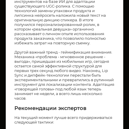
инструментов на базе ИИ для адаптации
существующего UGC-ролика. С помощью
технологий замены упаковки продукта и
липсинка нейросеть наложила новый текст на
оригинальную дикцию спикера. В итоге
получился персонализированный ролик, в
котором «реальная девушка» органично
рассказывает о личном опыте использования
продукта заказчика, что позволило полностью
избежать затрат на повторную съемку.
Другой важный тренд - геймификация внимания.
Механика «проблема - мгновенное решение -
выгода», пришедшая из мобильных игр, сегодня
остается самой эффективной структурой для
первых трех секунд любого видео. Наконец, Lip
Sync и дипфейк-технологии перестали быть
экспериментальными и превратились в рутинный
инструмент для локализации контента. Адаптация
«говорящей головы» под любой язык теперь
занимает не недели, а всего лишь несколько
часов.
Рекомендации экспертов
На текущий момент лучше всего придерживаться
следующей тактики: