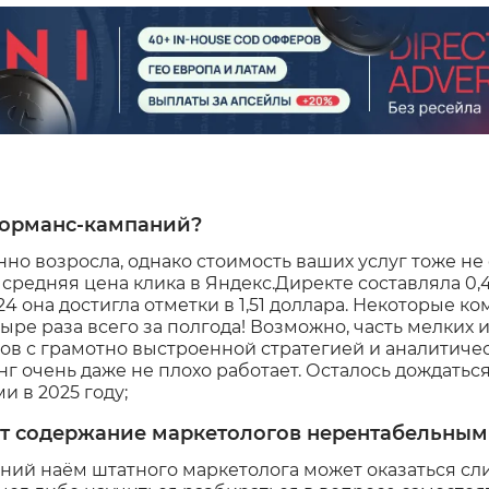
форманс-кампаний?
нно возросла, однако стоимость ваших услуг тоже не
 средняя цена клика в Яндекс.Директе составляла 0,46
24 она достигла отметки в 1,51 доллара. Некоторые 
тыре раза всего за полгода! Возможно, часть мелких 
ов с грамотно выстроенной стратегией и аналитич
 очень даже не плохо работает. Осталось дождатьс
и в 2025 году;
ет содержание маркетологов нерентабельны
ний наём штатного маркетолога может оказаться сл