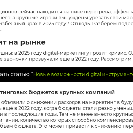
ионов сейчас находится на пике перегрева, эффек
шего, а крупные игроки вынуждены урезать свои ма
еизбежный крах в 2025 году? Отнюдь. Разберём подро
.
ит на рынке
ны: в 2025 году digital-маркетингу грозит кризис. О
 звоночки прозвучали ещё в 2022 году. Рассмотрим
ать статью “
Новые возможности digital инструменто
тинговых бюджетов крупных компаний
 объявили о снижении расходов на маркетинг в буду
 ещё в 2022 году, когда бюджеты стали резко умень
и в последующие годы. Тем не менее вместо крупны
ании, количество которых способно компенсироват
бъем бюджета. Это может привести к снижению пер