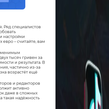
я. Ряд специалистов
робовать
ти настройки
 евро – считайте, вам
заменимым
двух тысяч гривен за
мости и результата. В
ия, частично из-за
узка возрастёт ещё
второв и редакторов
должит активно
ок даже в сложных
ка такая надёжность