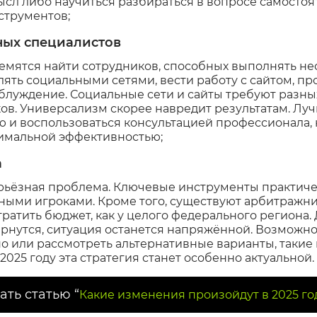
ысл либо научиться разбираться в вопросе самостоят
струментов;
ных специалистов
мятся найти сотрудников, способных выполнять не
ять социальными сетями, вести работу с сайтом, пр
аблуждение. Социальные сети и сайты требуют разны
в. Универсализм скорее навредит результатам. Лу
ю и воспользоваться консультацией профессионала,
симальной эффективностью;
а
ерьёзная проблема. Ключевые инструменты практич
ными игроками. Кроме того, существуют арбитражни
атить бюджет, как у целого федерального региона. Д
вернутся, ситуация останется напряжённой. Возможн
о или рассмотреть альтернативные варианты, такие 
025 году эта стратегия станет особенно актуальной.
ать статью “
Какие изменения произойдут в 2025 год