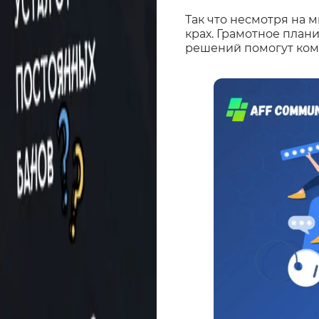
Так что несмотря на 
крах. Грамотное план
решений помогут ком