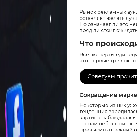
Рынок рекламных аукц
оставляет желать луч
Но означает ли это н
вряд ли стоит ожидать
Что происход
Все эксперты единодуш
что первые тревожные
Советуем прочит
Сокращение марке
Некоторые из них уже
тенденция зародилась
картина наблюдалась 
вышли небольшие комп
превысить прежний о