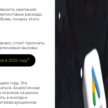
тивность кампаний
ркетинговые расходы.
бнее, почему этого
днако, стоит признать,
 ключевые вызовы:
”
в в 2025 году
щем году. Эта
шаться. Аналогичная
х игроков на рынок
ь, а иногда и
егрева аукционов;