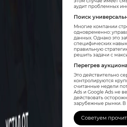
этом случае имеет см
аудит проблемных ин
Поиск универсаль
Многие компании стре
одновременно: управл
данных. Однако это з
специфических навыко
правильную стратеги
решить задачи с мак
Перегрев аукцион
Это действительно с
контролируются круп
считанные недели потр
Ads и Google Ads не 
действовать осторожн
зарубежные рынки. В 2
Советуем прочит