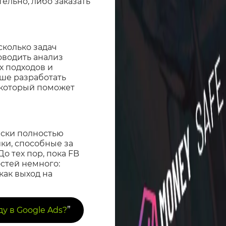
ельно, либо заказать
сколько задач
оводить анализ
х подходов и
чше разработать
 который поможет
ески полностью
ки, способные за
о тех пор, пока FB
остей немного:
как выход на
”
у в Google Ads?