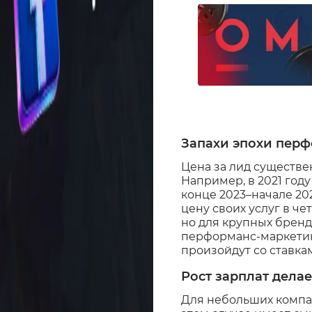
Запахи эпохи пер
Цена за лид существе
Например, в 2021 году
конце 2023–начале 20
цену своих услуг в че
но для крупных бренд
перформанс-маркетинг
произойдут со ставкам
Рост зарплат дела
Для небольших компа