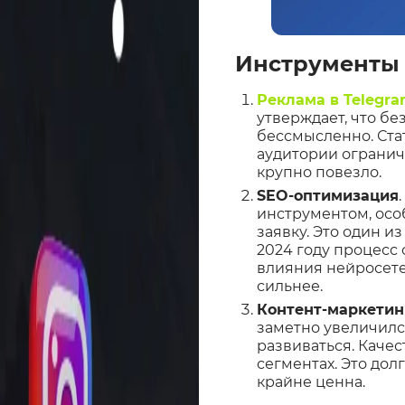
Инструменты 
Реклама в Telegr
утверждает, что б
бессмысленно. Ста
аудитории ограниче
крупно повезло.
SEO-оптимизация
инструментом, осо
заявку. Это один и
2024 году процесс
влияния нейросетей
сильнее.
Контент-маркетин
заметно увеличился
развиваться. Каче
сегментах. Это дол
крайне ценна.