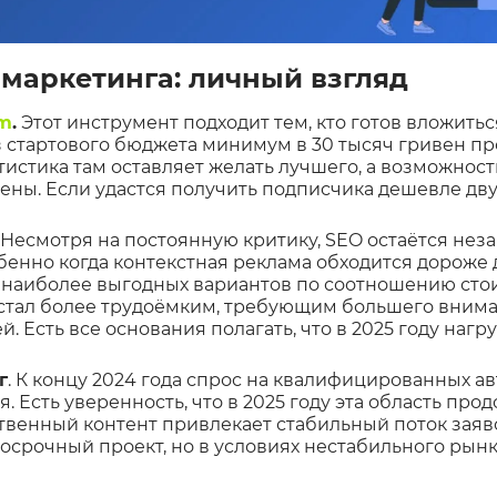
маркетинга: личный взгляд
am
.
Этот инструмент подходит тем, кто готов вложитьс
ез стартового бюджета минимум в 30 тысяч гривен п
тистика там оставляет желать лучшего, а возможнос
ны. Если удастся получить подписчика дешевле двух
. Несмотря на постоянную критику, SEO остаётся не
бенно когда контекстная реклама обходится дороже 
з наиболее выгодных вариантов по соотношению стои
 стал более трудоёмким, требующим большего вниман
. Есть все основания полагать, что в 2025 году нагр
г
. К концу 2024 года спрос на квалифицированных а
. Есть уверенность, что в 2025 году эта область про
ственный контент привлекает стабильный поток заяв
госрочный проект, но в условиях нестабильного рын