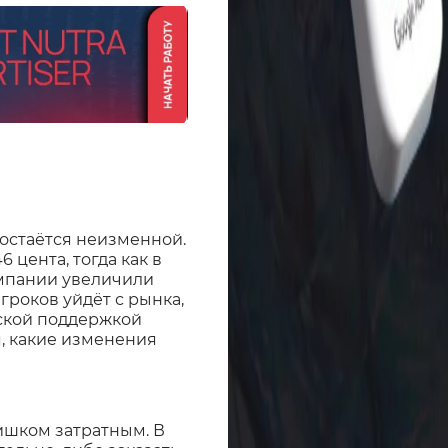
 остаётся неизменной.
 цента, тогда как в
компании увеличили
игроков уйдёт с рынка,
еской поддержкой
я, какие изменения
м
ишком затратным. В