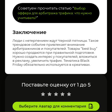
Советуем прочитать статью “
Выбор
оффера для арбитража трафика: что нужно
”
учитывать?
Заключение
Люди с нетерпением ждут Черной пятницы. Такое
трендовое событие привлекает внимание
арбитражников и покупателей. Товары “best buy”
хорошо продаются при правильной подготовке.
Нужно создать интерес у покупателей, вложиться
в рекламу, увеличить трафик. Тематика Black
Friday обязательно используется в креативах.
Поставьте оценку от 1 до 5
Выберите Аватар для комментария