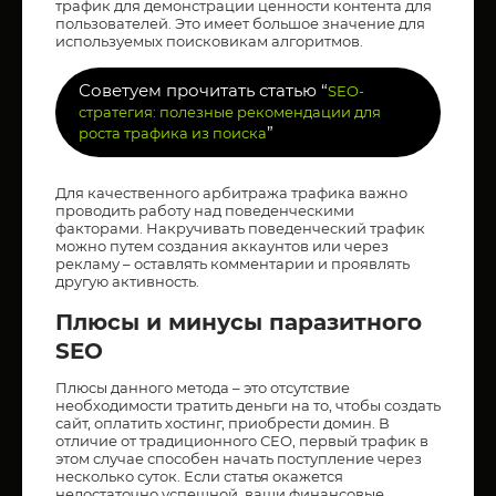
трафик для демонстрации ценности контента для
пользователей. Это имеет большое значение для
используемых поисковикам алгоритмов.
Советуем прочитать статью “
SEO-
стратегия: полезные рекомендации для
”
роста трафика из поиска
Для качественного арбитража трафика важно
проводить работу над поведенческими
факторами. Накручивать поведенческий трафик
можно путем создания аккаунтов или через
рекламу – оставлять комментарии и проявлять
другую активность.
Плюсы и минусы паразитного
SEO
Плюсы данного метода – это отсутствие
необходимости тратить деньги на то, чтобы создать
сайт, оплатить хостинг, приобрести домин. В
отличие от традиционного СЕО, первый трафик в
этом случае способен начать поступление через
несколько суток. Если статья окажется
недостаточно успешной, ваши финансовые