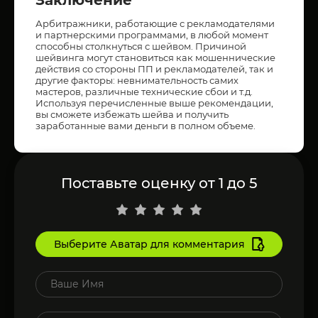
Заключение
Арбитражники, работающие с рекламодателями
и партнерскими программами, в любой момент
способны столкнуться с шейвом. Причиной
шейвинга могут становиться как мошеннические
действия со стороны ПП и рекламодателей, так и
другие факторы: невнимательность самих
мастеров, различные технические сбои и т.д.
Используя перечисленные выше рекомендации,
вы сможете избежать шейва и получить
заработанные вами деньги в полном объеме.
Поставьте оценку от 1 до 5
Выберите Аватар для комментария