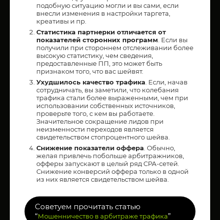
подобную ситуацию могли и вы сами, если
внесли изменения в настройки таргета,
креативы и пр.
Статистика партнерки отличается от
показателей сторонних программ
. Если вы
получили при стороннем отслеживании более
высокую статистику, чем сведения,
предоставленные ПП, это может быть
признаком того, что вас шейвят.
Ухудшилось качество трафика
. Если, начав
сотрудничать, вы заметили, что колебания
трафика стали более выраженными, чем при
использовании собственных источников,
проверьте того, с кем вы работаете.
Значительное сокращение лидов при
неизменности переходов является
свидетельством стопроцентного шейва.
Снижение показатели оффера
. Обычно,
желая привлечь побольше арбитражников,
офферы запускают в целый ряд СРА-сетей.
Снижение конверсий оффера только в одной
из них является свидетельством шейва.
Советуем прочитать статью
“
”
Мошенничество в арбитраже трафика