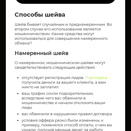
Способы шейва
Шейв бывает случайным и преднамеренным. Во
втором случае его использование является
мошенничеством. Какие средства могут
использоваться для совершения намеренного
обмана?
Намеренный шейв
О намеренном, мошенническом шейве могут
свидетельствовать следующие действия:
отсутствует регистрация лидов.
Партнерка
получила деньги за вашего клиента, а вам
никто не заплатил.
ваш трафик сочли подозрительным,
вследствие чего вас обвинили в
мошенничестве и начали отклонять ваши
лиды.
вас обвинили в нарушении правил договора.
условия оффера резко были изменены, к
примеру, поменялся способ оплаты, о чем вы
узнали, получив меньше денег за работу.