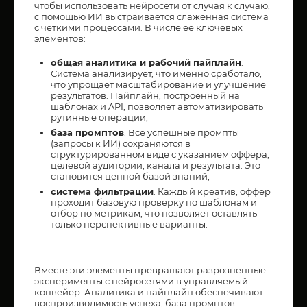
чтобы использовать нейросети от случая к случаю,
с помощью ИИ выстраивается слаженная система
с четкими процессами. В числе ее ключевых
элементов:
общая аналитика и рабочий пайплайн
.
Система анализирует, что именно сработало,
что упрощает масштабирование и улучшение
результатов. Пайплайн, построенный на
шаблонах и API, позволяет автоматизировать
рутинные операции;
база промптов
. Все успешные промпты
(запросы к ИИ) сохраняются в
структурированном виде с указанием оффера,
целевой аудитории, канала и результата. Это
становится ценной базой знаний;
система фильтрации
. Каждый креатив, оффер
проходит базовую проверку по шаблонам и
отбор по метрикам, что позволяет оставлять
только перспективные варианты.
Вместе эти элементы превращают разрозненные
эксперименты с нейросетями в управляемый
конвейер. Аналитика и пайплайн обеспечивают
воспроизводимость успеха, база промптов