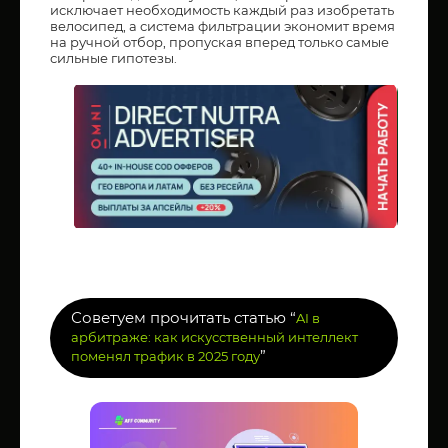
исключает необходимость каждый раз изобретать
велосипед, а система фильтрации экономит время
на ручной отбор, пропуская вперед только самые
сильные гипотезы.
Советуем прочитать статью “
AI в
арбитраже: как искусственный интеллект
”
поменял трафик в 2025 году