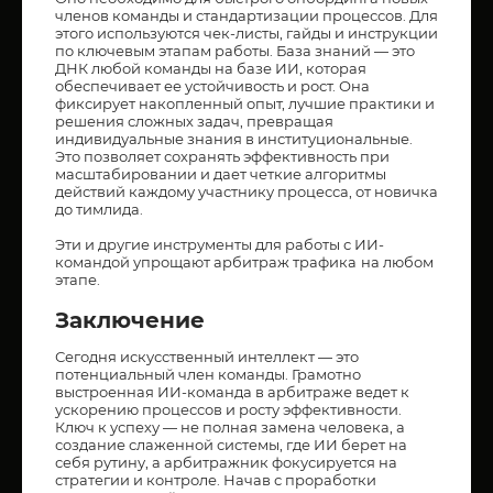
членов команды и стандартизации процессов. Для
этого используются чек-листы, гайды и инструкции
по ключевым этапам работы. База знаний — это
ДНК любой команды на базе ИИ, которая
обеспечивает ее устойчивость и рост. Она
фиксирует накопленный опыт, лучшие практики и
решения сложных задач, превращая
индивидуальные знания в институциональные.
Это позволяет сохранять эффективность при
масштабировании и дает четкие алгоритмы
действий каждому участнику процесса, от новичка
до тимлида.
Эти и другие инструменты для работы с ИИ-
командой упрощают арбитраж трафика
на любом
этапе.
Заключение
Сегодня искусственный интеллект — это
потенциальный член команды. Грамотно
выстроенная ИИ-команда в арбитраже ведет к
ускорению процессов и росту эффективности.
Ключ к успеху — не полная замена человека, а
создание слаженной системы, где ИИ берет на
себя рутину, а арбитражник фокусируется на
стратегии и контроле. Начав с проработки