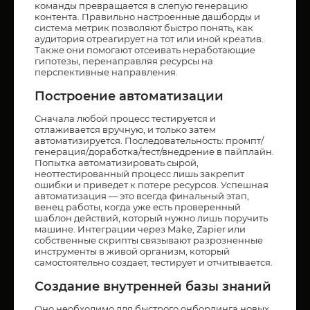
команды превращается в слепую генерацию
контента. Правильно настроенные дашборды и
система метрик позволяют быстро понять, как
аудитория отреагирует на тот или иной креатив.
Также они помогают отсеивать неработающие
гипотезы, перенаправляя ресурсы на
перспективные направления.
Построение автоматизации
Сначала любой процесс тестируется и
отлаживается вручную, и только затем
автоматизируется. Последовательность: промпт/
генерация/доработка/тест/внедрение в пайплайн.
Попытка автоматизировать сырой,
неоттестированный процесс лишь закрепит
ошибки и приведет к потере ресурсов. Успешная
автоматизация — это всегда финальный этап,
венец работы, когда уже есть проверенный
шаблон действий, который нужно лишь поручить
машине. Интеграции через Make, Zapier или
собственные скрипты связывают разрозненные
инструменты в живой организм, который
самостоятельно создает, тестирует и отчитывается.
Создание внутренней базы знаний
Оно необходимо для быстрого онбординга новых