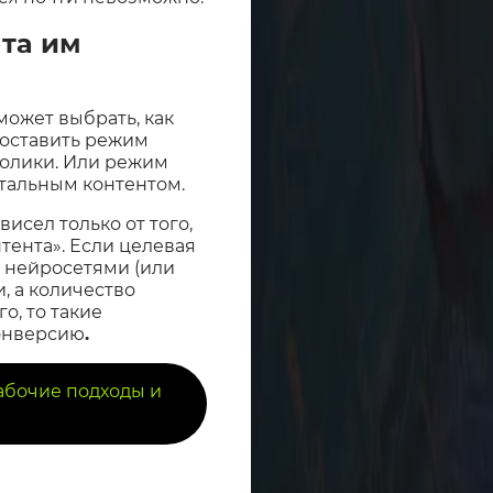
нта им
может выбрать, как
поставить режим
ролики. Или режим
нтальным контентом.
исел только от того,
тента». Если целевая
 нейросетями (или
, а количество
о, то такие
конверсию
.
 рабочие подходы и