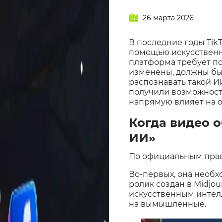
26 марта 2026
В последние годы Tik
помощью искусственно
платформа требует по
изменены, должны быт
распознавать такой ИИ
получили возможность 
напрямую влияет на о
Когда видео 
ИИ»
По официальным прави
Во-первых, она необх
ролик создан в Midjou
искусственным интелл
на вымышленные.