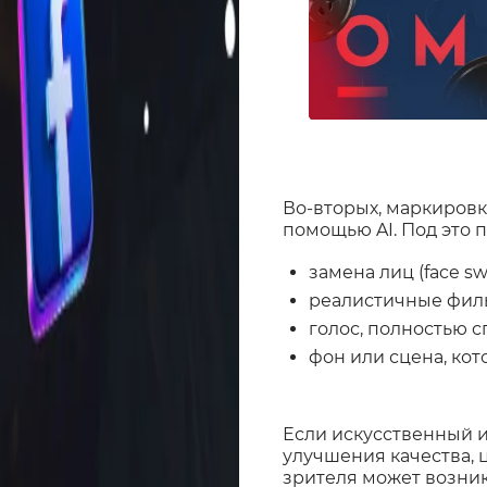
Во-вторых, маркировк
помощью AI. Под это 
замена лиц (face sw
реалистичные филь
голос, полностью 
фон или сцена, кот
Если искусственный и
улучшения качества, 
зрителя может возникн