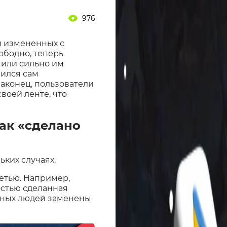
976
и измененных с
ободно, теперь
 или сильно им
чился сам
наконец, пользователи
воей ленте, что
ак «сделано
ьких случаях.
етью. Например,
ностью сделанная
льных людей заменены