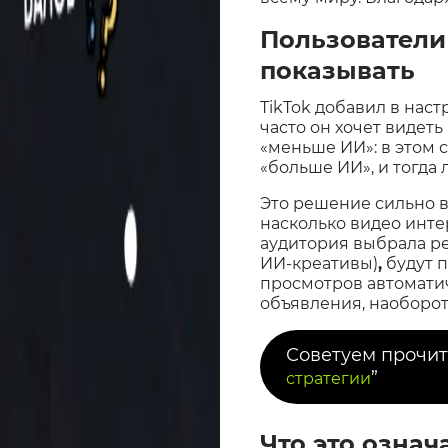
Пользователи
показывать
TikTok добавил в нас
часто он хочет видет
«меньше ИИ»: в этом 
«больше ИИ», и тогда
Это решение сильно вл
насколько видео интер
аудитория выбрала р
ИИ-креативы)
,
будут п
просмотров автоматич
объявления, наоборот
Советуем прочит
”
стратегии
Что это означ