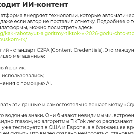
ходит ИИ‑контент
латформа внедряет технологии, которые автоматиче
даже если автор не поставил отметку. Подробнее о т
платформы, можно посмотреть здесь:
rg/kak-rabotayut-algoritmy-tiktok-v-2026-godu-chto-sto
apuskom-rk/
гий - стандарт C2PA (Content Credentials). Это между
видео метаданные:
ный ролик;
 использовались;
нения с помощью AI.
ывать эти данные и самостоятельно вешает метку «С
это водяные знаки. Они бывают невидимыми, встро
видно глазом, но алгоритмы TikTok легко распознают
уже тестируется в США и Европе, а в ближайшее вр
я ей скрыть, что видео создано нейросетью, станови