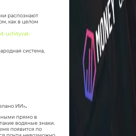
ски распознают
ом, как в целом
it-uchityvat-
народная система,
делано ИИ»
.
енными прямо в
 такие водяные знаки.
емя появится по
тся почти невозможно.