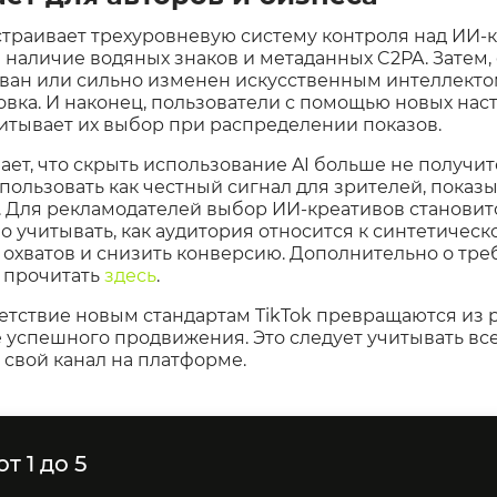
страивает трехуровневую систему контроля над ИИ‑
 наличие водяных знаков и метаданных C2PA. Затем,
ван или сильно изменен искусственным интеллектом
вка. И наконец, пользователи с помощью новых нас
читывает их выбор при распределении показов.
ает, что скрыть использование AI больше не получит
ользовать как честный сигнал для зрителей, показыв
 Для рекламодателей выбор ИИ‑креативов становит
о учитывать, как аудитория относится к синтетическ
 охватов и снизить конверсию. Дополнительно о тре
 прочитать
здесь
.
етствие новым стандартам TikTok превращаются из
 успешного продвижения. Это следует учитывать вс
 свой канал на платформе.
т 1 до 5