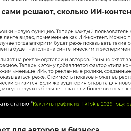
 сами решают, сколько ИИ‑конте
тройки новую функцию. Теперь каждый пользователь 
ь в ленте видео, помеченные как ИИ‑контент. Можно 
случае тогда алгоритм будет реже показывать такие 
 лента будет наполнена синтетическим и экспериме
ияет на рекламодателей и авторов. Раньше охват зав
есное. Теперь к этому добавляется фактор «типа кон
ежим «меньше ИИ», то рекламные ролики, созданные
оказываться реже. Стоимость показов может вырасти
ески снизится. Если же аудитория открыта для новог
, могут получить больше показов и более высокую 
ать статью “
Как лить трафик из TikTok в 2026 году:
ает для авторов и бизнеса