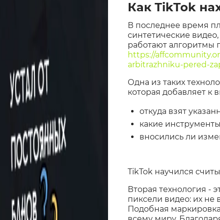
Как TikTok на
В последнее время п
синтетические видео, 
работают алгоритмы 
https://affcommunity.o
arbitrazhniku-pered-z
Одна из таких техноло
которая добавляет к 
откуда взят указан
какие инструменты
вносились ли изме
TikTok научился счит
Вторая технология - 
пиксели видео: их не 
Подобная маркировка 
всему миру. Благодар