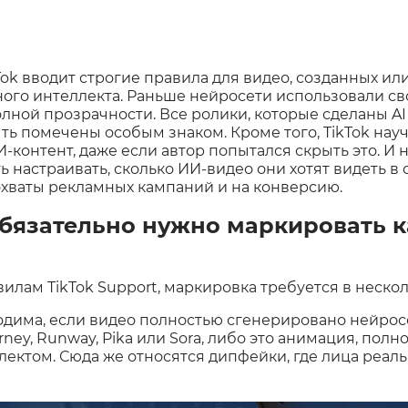
Tok вводит строгие правила для видео, созданных ил
го интеллекта. Раньше нейросети использовали св
лной прозрачности. Все ролики, которые сделаны AI
ь помечены особым знаком. Кроме того, TikTok нау
-контент, даже если автор попытался скрыть это. И 
настраивать, сколько ИИ‑видео они хотят видеть в с
хваты рекламных кампаний и на конверсию.
обязательно нужно маркировать к
лам TikTok Support, маркировка требуется в нескол
одима, если видео полностью сгенерировано нейрос
rney, Runway, Pika или Sora, либо это анимация, пол
ектом. Сюда же относятся дипфейки, где лица реа