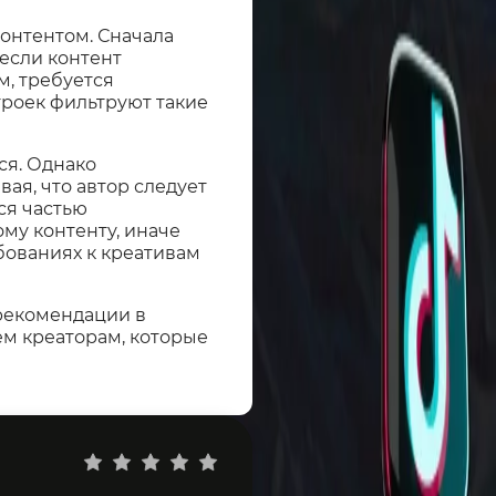
контентом. Сначала
 если контент
, требуется
троек фильтруют такие
ся. Однако
ая, что автор следует
ся частью
ому контенту, иначе
бованиях к креативам
 рекомендации в
ем креаторам, которые