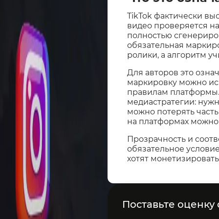
TikTok фактически вы
видео проверяется на
полностью сгенериро
обязательная маркиро
ролики, а алгоритм у
Для авторов это означ
маркировку можно исп
правилам платформы.
медиастратегии: нужн
можно потерять часть
на платформах можно
Прозрачность и соотв
обязательное условие
хотят монетизировать
Поставьте оценку о