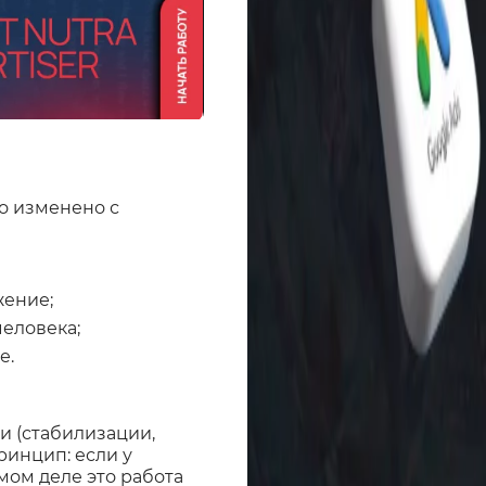
но изменено с
жение;
еловека;
е.
и (стабилизации,
ринцип: если у
мом деле это работа