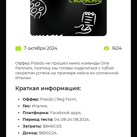
7 октября 2024
1604
Оффер Posido не прошел мимо команды One
Partners, поэтому мы готовы поделиться с тобой
секретом успеха на примере кейса из солнечной
Италии.
Краткая информация:
Оффер:
Posido | Reg Form;
Гео:
Италия;
Платформа:
Facebook apps;
Период теста:
04.08-24.08.2024;
Затраты:
$8460,63;
Доход:
$8202,24;