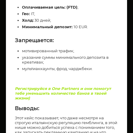
Оплачиваемая цель: (FTD)
;
Гео:
IT;
Холд:
30 дней;
Минимальный депозит:
10 EUR.
Запрещается:
мотивированный трафик;
указание суммы минимального депозита в
креативах;
мультиаккаунты, фрод, чарджбеки.
Регистрируйся в One Partners и они помогут
тебе уменьшить количество банов в твоей
жизни)
Выводы:
Этот кейс показывает, что даже несмотря на
строгую итальянскую регуляцию гемблинга, в этой
нише можно добиться успеха с пониманием того,
как запускать рекламную кампанию и на что