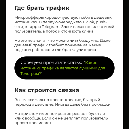
Где брать трафик
Микроофферы хорошо чувствуют себя в дешевых
источниках. В первую очередь это TikTok, push-
сети, in-app и Telegram. Здесь важен не идеальный
пользователь, а поток и стоимость клика.
Но это не значит, что можно лить бездумно. Даже
дешевый трафик требует понимания, какие
подходы работают и где брать аудиторию.
Советуем прочитать статью “
Какие
источники трафика являются лучшими для
”
Телеграм?
Как строится связка
Все максимально просто: креатив, быстрый
переход и действие. Иногда даже без прокладки.
Но при этом именно креатив решает, будет ли
клик вообще. Если он не цепляет, пользователь
просто пролистает.