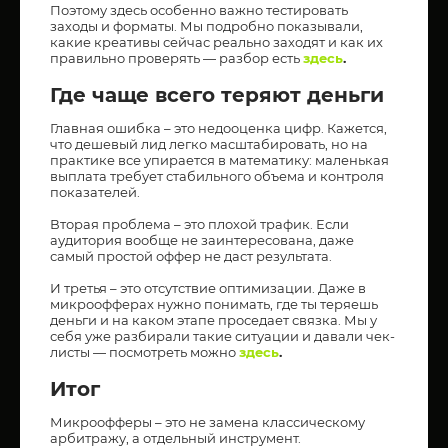
Поэтому здесь особенно важно тестировать
заходы и форматы. Мы подробно показывали,
какие креативы сейчас реально заходят и как их
правильно проверять — разбор есть
здесь
.
Где чаще всего теряют деньги
Главная ошибка – это недооценка цифр. Кажется,
что дешевый лид легко масштабировать, но на
практике все упирается в математику: маленькая
выплата требует стабильного объема и контроля
показателей.
Вторая проблема – это плохой трафик. Если
аудитория вообще не заинтересована, даже
самый простой оффер не даст результата.
И третья – это отсутствие оптимизации. Даже в
микроофферах нужно понимать, где ты теряешь
деньги и на каком этапе проседает связка. Мы у
себя уже разбирали такие ситуации и давали чек-
листы — посмотреть можно
здесь
.
Итог
Микроофферы – это не замена классическому
арбитражу, а отдельный инструмент.