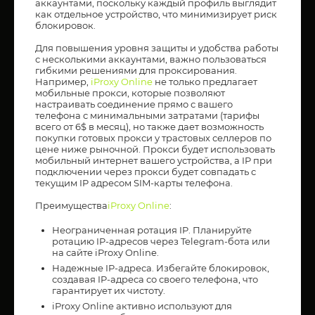
аккаунтами, поскольку каждый профиль выглядит
как отдельное устройство, что минимизирует риск
блокировок.
Для повышения уровня защиты и удобства работы
с несколькими аккаунтами, важно пользоваться
гибкими решениями для проксирования.
Например,
iProxy Online
не только предлагает
мобильные прокси, которые позволяют
настраивать соединение прямо с вашего
телефона с минимальными затратами (тарифы
всего от 6$ в месяц), но также дает возможность
покупки готовых прокси у трастовых селлеров по
цене ниже рыночной. Прокси будет использовать
мобильный интернет вашего устройства, а IP при
подключении через прокси будет совпадать с
текущим IP адресом SIM-карты телефона.
Преимущества
iProxy Online
:
Неограниченная ротация IP. Планируйте
ротацию IP-адресов через Telegram-бота или
на сайте iProxy Online.
Надежные IP-адреса. Избегайте блокировок,
создавая IP-адреса со своего телефона, что
гарантирует их чистоту.
iProxy Online активно используют для