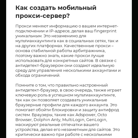
Как создать мобильный
прокси-сервер?
Прокси меняют информацию о вашем интернет-
подключении и IP-адресе, делая ваш fingerprint
уникальным. Это незаменимо для
мультиаккаунтинга как в социальных сетях, так и
на других платформах. Качественные прокси –
основа стабильной работы арбитражника,
поэтому важно знать, какие прокси лучше
использовать для конкретных сайтов. В связке с
антидетект-браузером они создают идеальную
среду для управления несколькими аккаунтами и
обхода ограничений.
Помните о том, что правильно настроенный
антидетект-браузер, в свою очередь, также играет
ключевую роль в успешном мультиаккаунтинге,
так как он позволяет создавать уникальные
браузерные профили для каждого аккаунта. Это
помогает обойти блокировки и защиту антифрод
систем. Браузеры, такие как Adspower, Octo
Browser, Dolphin Anty, MultiLogin, GenLogin,
маскируют реальные отпечатки вашего
устройства, делая его незаметным для сайтов. Это
критически важно при работе с несколькими