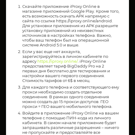
Скачайте приложение iProxy Online в
магазине приложений Google Play. Кроме того,
есть возможность скачать APK напрямую с
сайта по ссылке https://iproxy.online/android.
Для установки приложения из APK разрешите
установку приложений из неизвестных
источников в настройках телефона. Важно,
чтобы ваш телефон был на операционной
системе Android 5.0 и выше.
Если у вас еще нет аккаунта,
зарегистрируйтесь в личном кабинете по
адресу
https://iproxy.online/
. iProxy Online
предоставляет тариф BigDaddy Pro на 2
первых дня бесплатно для тестирования и
настройки вашего первого соединения.
Стоимость тарифов от 6$ в месяц.
Для каждого телефона и соответствующего ему
прокси необходимо создать отдельное
соединение. В рамках одного соединения
можно создать до 15 прокси-доступов. ГЕО
прокси = ГЕО вашего мобильного телефона.
Войдите в приложение iProxy Online на вашем
телефоне с помощью ПИН-кода из личного
кабинета. В самом начале приложение будет
запрашивать различные разрешения – ничего
не пропускайте и предоставляйте все