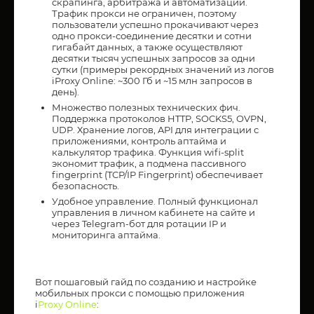
скрапинга, арбитража и автоматизации.
Трафик прокси не ограничен, поэтому
пользователи успешно прокачивают через
одно прокси-соединение десятки и сотни
гигабайт данных, а также осуществляют
десятки тысяч успешных запросов за одни
сутки (примеры рекордных значений из логов
iProxy Online: ~300 Гб и ~15 млн запросов в
день).
Множество полезных технических фич.
Поддержка протоколов HTTP, SOCKS5, OVPN,
UDP. Хранение логов, API для интеграции с
приложениями, контроль аптайма и
калькулятор трафика. Функция wifi-split
экономит трафик, а подмена пассивного
fingerprint (TCP/IP Fingerprint) обеспечивает
безопасность.
Удобное управление. Полный функционал
управления в личном кабинете на сайте и
через Telegram-бот для ротации IP и
мониторинга аптайма.
Вот пошаговый гайд по созданию и настройке
мобильных прокси с помощью приложения
i
Proxy Online
: