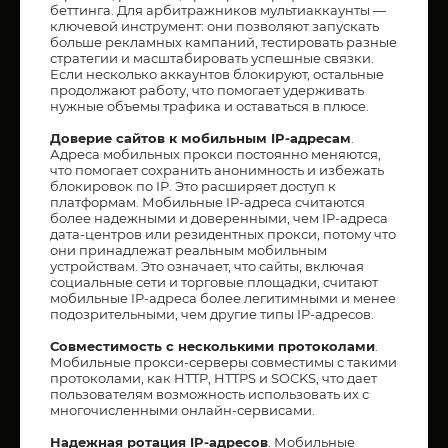
беттинга. Для арбитражников мультиаккаунты —
ключевой инструмент: они позволяют запускать
больше рекламных кампаний, тестировать разные
стратегии и масштабировать успешные связки.
Если несколько аккаунтов блокируют, остальные
продолжают работу, что помогает удерживать
нужные объемы трафика и оставаться в плюсе.
Доверие сайтов к мобильным IP-адресам
.
Адреса мобильных прокси постоянно меняются,
что помогает сохранить анонимность и избежать
блокировок по IP. Это расширяет доступ к
платформам. Мобильные IP-адреса считаются
более надежными и доверенными, чем IP-адреса
дата-центров или резидентных прокси, потому что
они принадлежат реальным мобильным
устройствам. Это означает, что сайты, включая
социальные сети и торговые площадки, считают
мобильные IP-адреса более легитимными и менее
подозрительными, чем другие типы IP-адресов.
Совместимость с несколькими протоколами
.
Мобильные прокси-серверы совместимы с такими
протоколами, как HTTP, HTTPS и SOCKS, что дает
пользователям возможность использовать их с
многочисленными онлайн-сервисами.
Надежная ротация IP-адресов
. Мобильные