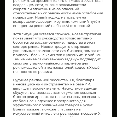
рекламы. Со времени, как Илон Маск в 2022 г. стал
владельцем сети, многие рекламодатели
сократили вложения из-за опасений
относительно их оправданности из-за ослабления
модерации. Новый подход направлен на
возвращение доверия крупных компаний путём
внедрения решений на базе AI технологий.
Хотя ситуация остаётся сложной, новая стратегия
показывает, что руководство готово активно
бороться за восстановление лидерства в этом
секторе рынка. Новые продукты открывают
уникальные возможности для бизнеса, помогают
привлечь больше клиентов и увеличить прибыль.
Тем не менее самую важную задачу – подтвердить
свою репутацию надёжного партнёра для
рекламодателей и пользователей, соцсеть Х ещё
полностью не решила.
Будущее рекламной экосистемы X, благодаря
инновационным инструментам на базе ИИ
,
выглядит перспективным. Насколько надежды
сбудутся, целиком зависит от умения команды
быстро реагировать на новые вызовы, создавать
стабильное, надёжное пространство для
эффективного продвижения товаров и услуг.
Время покажет, поможет ли ставка на
искусственный интеллект реализовать соцсети X