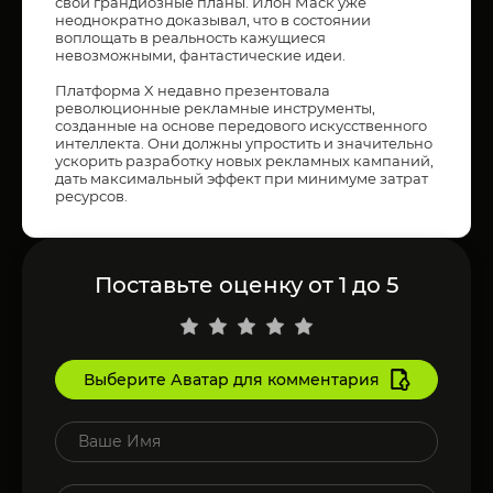
свои грандиозные планы. Илон Маск уже
неоднократно доказывал, что в состоянии
воплощать в реальность кажущиеся
невозможными, фантастические идеи.
Платформа X недавно презентовала
революционные рекламные инструменты,
созданные на основе передового искусственного
интеллекта. Они должны упростить и значительно
ускорить разработку новых рекламных кампаний,
дать максимальный эффект при минимуме затрат
ресурсов.
Поставьте оценку от 1 до 5
Выберите Аватар для комментария