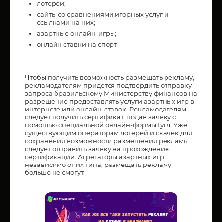
лотереи;
сайты со сравнениями игорных услуг и
ссылками на них;
азартные онлайн-игры;
онлайн ставки на спорт.
Чтобы получить возможность размещать рекламу,
рекламодателям придется подтвердить отправку
запроса бразильскому Министерству финансов на
разрешение предоставлять услуги азартных игр в
интернете или онлайн-ставок. Рекламодателям
следует получить сертификат, подав заявку с
помощью специальной онлайн-формы Гугл. Уже
существующим операторам лотерей и скачек для
сохранения возможности размещения рекламы
следует отправить заявку на прохождение
сертификации. Агрегаторы азартных игр,
независимо от их типа, размещать рекламу
больше не смогут.