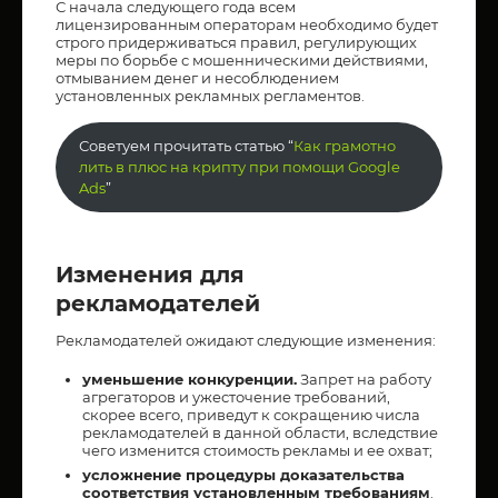
С начала следующего года всем
лицензированным операторам необходимо будет
строго придерживаться правил, регулирующих
меры по борьбе с мошенническими действиями,
отмыванием денег и несоблюдением
установленных рекламных регламентов.
Советуем прочитать статью “
Как грамотно
лить в плюс на крипту при помощи Google
Ads
”
Изменения для
рекламодателей
Рекламодателей ожидают следующие изменения:
уменьшение конкуренции.
Запрет на работу
агрегаторов и ужесточение требований,
скорее всего, приведут к сокращению числа
рекламодателей в данной области, вследствие
чего изменится стоимость рекламы и ее охват;
усложнение процедуры доказательства
соответствия установленным требованиям
.