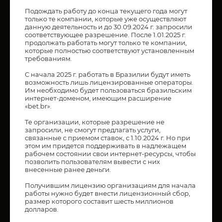
Подождать работу до конца текущего года могут
только те компании, которые уже осуществляют
данную деятельность и до 30.09.2024 г. запросили
соответствующее разрешение. После 1.01.2025 г.
продолжать работать могут только те компании,
которые полностью соответствуют установленным
требованиям.
С начала 2025 г. работать в Бразилии будут иметь
возможность лишь лицензированные операторы.
Им необходимо будет пользоваться бразильским
интернет-доменом, имеющим расширение
«bet.br».
Те организации, которые разрешение не
запросили, не смогут предлагать услуги,
связанные с приемом ставок, с 1.10.2024 г. Но при
этом им придется поддерживать в надлежащем
рабочем состоянии свои интернет-ресурсы, чтобы
позволить пользователям вывести с них
внесенные ранее деньги.
Получившим лицензию организациям для начала
работы нужно будет внести лицензионный сбор,
размер которого составит шесть миллионов
долларов.