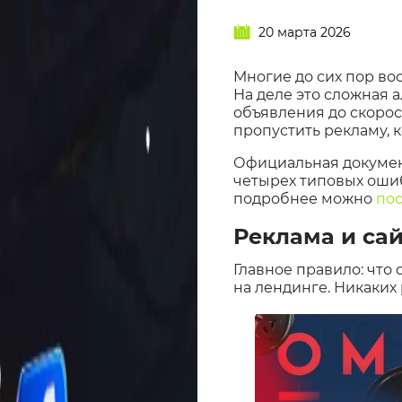
20 марта 2026
Многие до сих пор во
На деле это сложная 
объявления до скорост
пропустить рекламу, 
Официальная документ
четырех типовых ошиб
подробнее можно
пос
Реклама и са
Главное правило: что 
на лендинге. Никаких