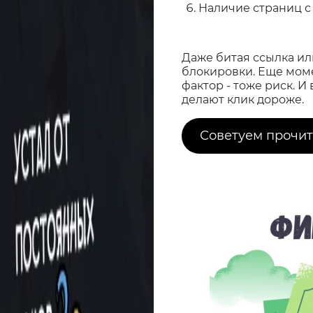
Наличие страниц с
Даже битая ссылка ил
блокировки. Еще момен
фактор - тоже риск. 
делают клик дороже.
Советуем прочит