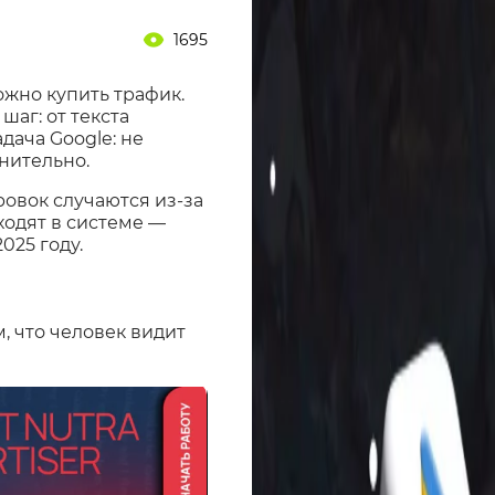
1695
ожно купить трафик.
шаг: от текста
дача Google: не
нительно.
овок случаются из-за
ходят в системе —
025 году.
, что человек видит