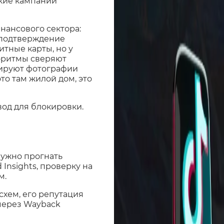
акие кампании
нансового сектора:
 подтверждение
итные карты, но у
горитмы сверяют
зируют фотографии
то там жилой дом, это
вод для блокировки.
нужно прогнать
 Insights, проверку на
м.
схем, его репутация
через Wayback