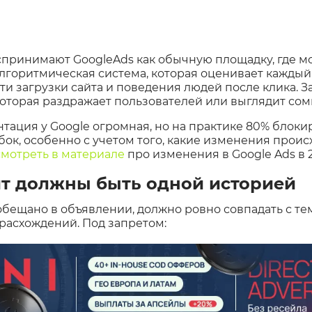
спринимают GoogleAds как обычную площадку, где м
алгоритмическая система, которая оценивает каждый 
и загрузки сайта и поведения людей после клика. За
которая раздражает пользователей или выглядит сом
ация у Google огромная, но на практике 80% блокир
ок, особенно с учетом того, какие изменения проис
мотреть в материале
про изменения в Google Ads в 2
йт должны быть одной историей
обещано в объявлении, должно ровно совпадать с тем
 расхождений. Под запретом: