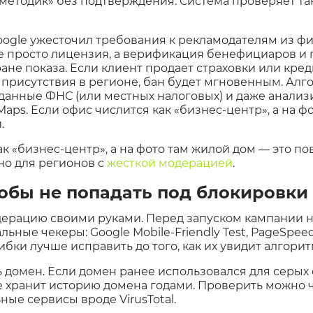
методик» без подтверждения. Система проверяет т
oogle ужесточил требования к рекламодателям из фи
не просто лицензия, а верификация бенефициаров и
ане показа. Если клиент продает страховки или кред
 присутствия в регионе, бан будет мгновенным. Ал
 данные ФНС (или местных налоговых) и даже анали
aps. Если офис числится как «бизнес-центр», а на фо
.
к «бизнес-центр», а на фото там жилой дом — это по
но для регионов с
жесткой модерацией
.
тобы не попадать под блокировки
дерацию своими руками. Перед запуском кампании 
ьные чекеры: Google Mobile-Friendly Test, PageSpeed
бки лучше исправить до того, как их увидит алгорит
ь домен. Если домен ранее использовался для серых 
e хранит историю домена годами. Проверить можно 
ные сервисы вроде VirusTotal.