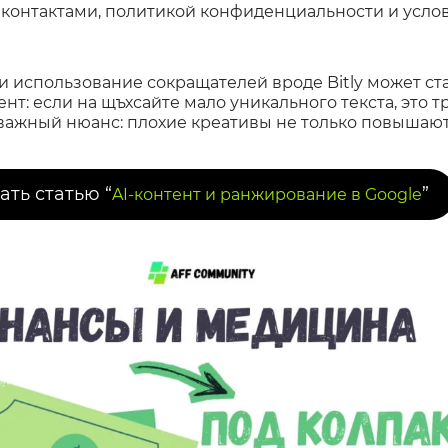
 контактами, политикой конфиденциальности и услов
и использование сокращателей вроде Bitly может ст
т: если на щъхсайте мало уникального текста, это т
И важный нюанс: плохие креативы не только повышают
ать статью “
”
AI-контент и ранжирование в Google