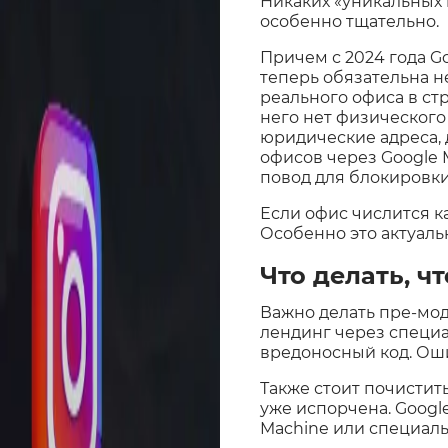
Никаких «уникальных 
особенно тщательно.
Причем с 2024 года G
теперь обязательна 
реального офиса в стр
него нет физического
юридические адреса,
офисов через Google M
повод для блокировки
Если офис числится ка
Особенно это актуаль
Что делать, ч
Важно делать пре-мо
лендинг через специал
вредоносный код. Оши
Также стоит почистит
уже испорчена. Googl
Machine или специаль