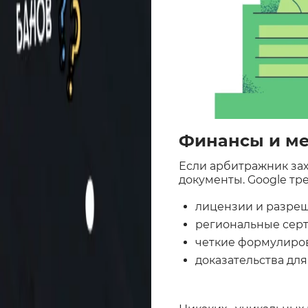
Финансы и ме
Если арбитражник за
документы. Google тре
лицензии и разреш
региональные сер
четкие формулиров
доказательства дл