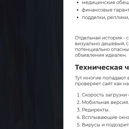
медицинские обеща
финансовые гарант
подделки, реплики,
Отдельная история - с
визуально дешевый, с
потенциально опасный 
объявления идеален.
Техническая ч
Тут многие попадают в
проверяет сайт как н
Скорость
загрузки
Мобильная версия.
Редиректы.
Всплывающие окна
Вирусы и подозрит