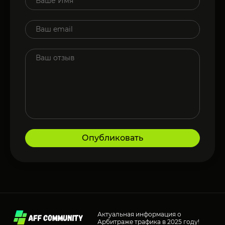
Опубликовать
Актуальная информация о
Арбитраже трафика в 2025 году!