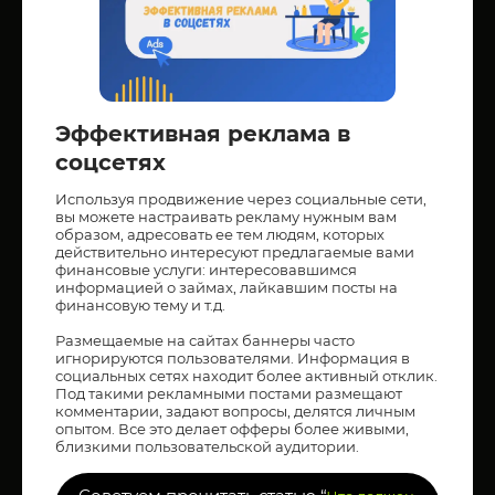
Эффективная реклама в
соцсетях
Используя продвижение через социальные сети,
вы можете настраивать рекламу нужным вам
образом, адресовать ее тем людям, которых
действительно интересуют предлагаемые вами
финансовые услуги: интересовавшимся
информацией о займах, лайкавшим посты на
финансовую тему и т.д.
Размещаемые на сайтах баннеры часто
игнорируются пользователями. Информация в
социальных сетях находит более активный отклик.
Под такими рекламными постами размещают
комментарии, задают вопросы, делятся личным
опытом. Все это делает офферы более живыми,
близкими пользовательской аудитории.