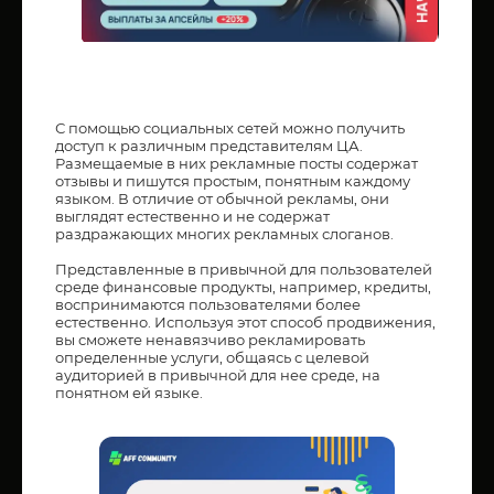
С помощью социальных сетей можно получить
доступ к различным представителям ЦА.
Размещаемые в них рекламные посты содержат
отзывы и пишутся простым, понятным каждому
языком. В отличие от обычной рекламы, они
выглядят естественно и не содержат
раздражающих многих рекламных слоганов.
Представленные в привычной для пользователей
среде финансовые продукты, например, кредиты,
воспринимаются пользователями более
естественно. Используя этот способ продвижения,
вы сможете ненавязчиво рекламировать
определенные услуги, общаясь с целевой
аудиторией в привычной для нее среде, на
понятном ей языке.