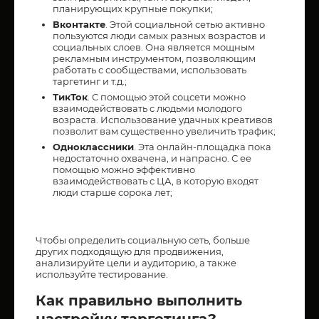
планирующих крупные покупки;
Вконтакте
. Этой социальной сетью активно
пользуются люди самых разных возрастов и
социальных слоев. Она является мощным
рекламным инструментом, позволяющим
работать с сообществами, использовать
таргетинг и т.д.;
ТикТок
. С помощью этой соцсети можно
взаимодействовать с людьми молодого
возраста. Использование удачных креативов
позволит вам существенно увеличить трафик;
Одноклассники
. Эта онлайн-площадка пока
недостаточно охвачена, и напрасно. С ее
помощью можно эффективно
взаимодействовать с ЦА, в которую входят
люди старше сорока лет;
Чтобы определить социальную сеть, больше
других подходящую для продвижения,
анализируйте цели и аудиторию, а также
используйте тестирование.
Как правильно выполнить