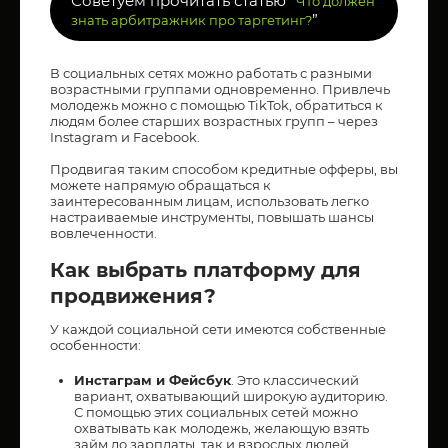
Советуем прочитать статью “
Что должен
”
знать арбитражник про таргетинг?
В социальных сетях можно работать с разными
возрастными группами одновременно. Привлечь
молодежь можно с помощью TikTok, обратиться к
людям более старших возрастных групп – через
Instagram и Facebook.
Продвигая таким способом кредитные офферы, вы
можете напрямую обращаться к
заинтересованным лицам, использовать легко
настраиваемые инструменты, повышать шансы
вовлеченности.
Как выбрать платформу для
продвижения?
У каждой социальной сети имеются собственные
особенности:
Инстаграм и Фейсбук
. Это классический
вариант, охватывающий широкую аудиторию.
С помощью этих социальных сетей можно
охватывать как молодежь, желающую взять
займ до зарплаты, так и взрослых людей,