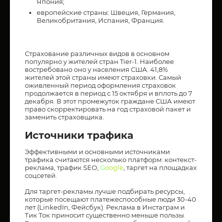
Япония;
европейские страны: Швеция, Германия,
Великобритания, Испания, Франция.
Страхование различных видов в основном
популярно у жителей стран Tier-1. Наиболее
востребовано оно у населения США. 41,8%
жителей этой страны имеют страховки. Самый
оживленный период оформления страховок
продолжается в период с 15 октября и вплоть до 7
декабря. В этот промежуток граждане США имеют
право скорректировать на год страховой пакет и
заменить страховщика.
Источники трафика
Эффективными и основными источниками
трафика считаются несколько платформ: контекст-
реклама, трафик SEO,
G
oogle
, таргет на площадках
соцсетей.
Для таргет-рекламы лучше подбирать ресурсы,
которые посещают платежеспособные люди 30-40
лет (LinkedIn, Фейсбук). Реклама в Инстаграм и
Тик Ток приносит существенно меньше пользы.