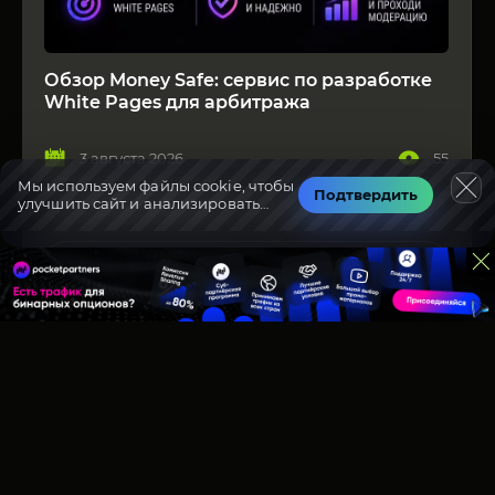
Обзор Money Safe: сервис по разработке
White Pages для арбитража
3 августа 2026
55
Мы используем файлы cookie, чтобы
Подтвердить
улучшить сайт и анализировать
#white_pages
#реклама
трафик.
Читать подробнее
Актуальная информация о
Арбитраже трафика в 2025 году!
Партнерские сети
Рекламные сети
Сервисы