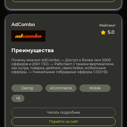
AdCombo
Рейтинг
5.0
Преимущества
Почему именно AdCombo: — Доступ к более чем 5000
офферов и 200+ ГЕО. — Работают с такими вертикалями,
как нутра, товарка, дейтинг, свипстейки, мобильные
офферы. — Уникальные гибридные офферы COD+SS
Dating
eCommerce
Mobile
+3
Читать подробнее
Перейти на сайт