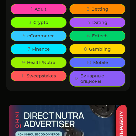
1
Adult
2
Betting
3
Crypto
4
Dating
5
eCommerce
6
Edtech
7
Finance
8
Gambling
9
Health/Nutra
10
Mobile
11
Sweepstakes
Бинарные
12
опционы