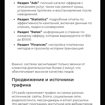
Раздел “Ads”
: полный каталог офферов с
описанием услуг, таких как ремонт крыш,
устранение протечек и восстановление после
наводнений.
Раздел “Statistics”
: подробные отчеты по
эффективности кампаний, включая данные по
кликам, лидам и конверсиям.
Раздел “Rates”
: информация о ставках по
каждому офферу, которые варьируются от $50
до $1000.
Раздел “Finances”
: настройка платежных
методов и просмотр истории транзакций.
Важно: система засчитывает только звонки от
клиентов длительностью более 2 минут, что
обеспечивает высокое качество лидов.
Продвижение и источники
трафика
GFLeads принимает трафик из самых разных
источников: сайты, блоги, социальные сети,
видеохостинги, мессенджеры и email-рассылки.
Это делает программу доступной для вебмастеров,