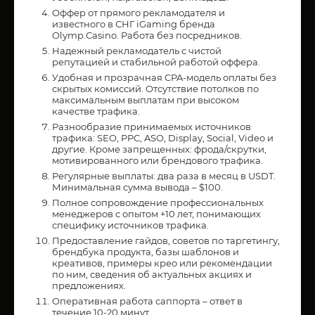
Оффер от прямого рекламодателя и
известного в СНГ iGaming бренда
Olymp.Casino. Работа без посредников.
Надежный рекламодатель с чистой
репутацией и стабильной работой оффера.
Удобная и прозрачная CPA-модель оплаты без
скрытых комиссий. Отсутствие потолков по
максимальным выплатам при высоком
качестве трафика.
Разнообразие принимаемых источников
трафика: SEO, PPC, ASO, Display, Social, Video и
другие. Кроме запрещенных: фрода/скрутки,
мотивированного или брендового трафика.
Регулярные выплаты: два раза в месяц в USDT.
Минимальная сумма вывода – $100.
Полное сопровождение профессиональных
менеджеров с опытом +10 лет, понимающих
специфику источников трафика.
Предоставление гайдов, советов по таргетингу,
брендбука продукта, базы шаблонов и
креативов, примеры крео или рекомендации
по ним, сведения об актуальных акциях и
предложениях.
Оперативная работа саппорта – ответ в
течение 10-20 минут.