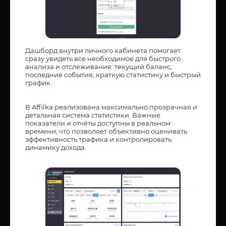
Дашборд внутри личного кабинета помогает
сразу увидеть все необходимое для быстрого
анализа и отслеживания: текущий баланс,
последние события, краткую статистику и быстрый
график.
В Affilka реализована максимально прозрачная и
детальная система статистики. Важные
показатели и отчёты доступны в реальном
времени, что позволяет объективно оценивать
эффективность трафика и контролировать
динамику дохода.