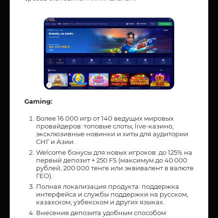
Gaming:
Более 16 000 игр от 140 ведущих мировых
провайдеров: топовые слоты, live-казино,
эксклюзивные новинки и хиты для аудитории
СНГ и Азии.
Welcome бонусы для новых игроков: до 125% на
первый депозит + 250 FS (максимум до 40 000
рублей, 200 000 тенге или эквивалент в валюте
ГЕО).
Полная локализация продукта: поддержка
интерфейса и службы поддержки на русском,
казахском, узбекском и других языках.
Внесение депозита удобным способом: