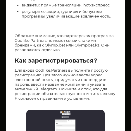
виджеты: прямые трансляции, hot-экспресс;
регулярные акции, турниры и бонусные
программы, увеличивающие вовлеченность.
Обратите внимание, что партнерская программа
Godlike Partners не имеет связи с такими
брендами, как Olymp.bet или Olympbet.kz. Они
развиваются отдельно.
Как зарегистрироваться?
Для входа Godlike.Partners выполните простую
регистрацию. Для этого нужно ввести адрес
электронной почты, придумать и подтвердить
пароль, ввести название компании и указать
актуальный Telegram. Помните и о том, что для
регистрации обязательно нужно отметить галочку:
Я согласен с правилами и условиями.