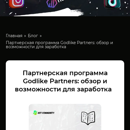
Главная
Блог
Партнерская программа Godlike Partners: обзор и
возможности для заработка
Партнерская программа
Godlike Partners: обзор и
возможности для заработка