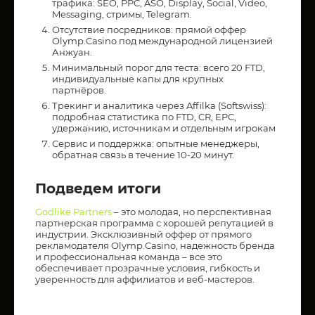
трафика: SEO, PPC, ASO, Display, Social, Video,
Messaging, стримы, Telegram.
Отсутствие посредников: прямой оффер
Olymp.Casino под международной лицензией
Анжуан.
Минимальный порог для теста: всего 20 FTD,
индивидуальные капы для крупных
партнёров.
Трекинг и аналитика через Affilka (Softswiss):
подробная статистика по FTD, CR, EPC,
удержанию, источникам и отдельным игрокам
Сервис и поддержка: опытные менеджеры,
обратная связь в течение 10-20 минут.
Подведем итоги
Godlike Partners
– это молодая, но перспективная
партнерская программа с хорошей репутацией в
индустрии. Эксклюзивный оффер от прямого
рекламодателя Olymp.Casino, надежность бренда
и профессиональная команда – все это
обеспечивает прозрачные условия, гибкость и
уверенность для аффилиатов и веб-мастеров.