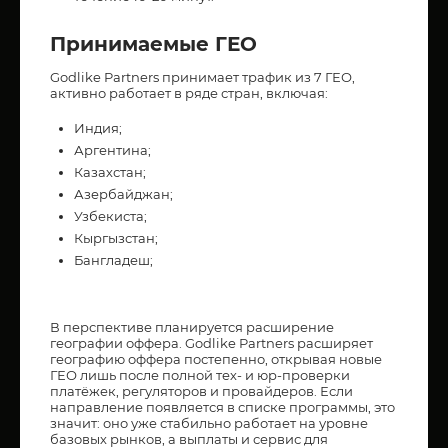
Принимаемые ГЕО
Godlike Partners принимает трафик из 7 ГЕО,
активно работает в ряде стран, включая:
Индия;
Аргентина;
Казахстан;
Азербайджан;
Узбекиста;
Кыргызстан;
Бангладеш;
В перспективе планируется расширение
географии оффера. Godlike Partners расширяет
географию оффера постепенно, открывая новые
ГЕО лишь после полной тех- и юр-проверки
платёжек, регуляторов и провайдеров. Если
направление появляется в списке программы, это
значит: оно уже стабильно работает на уровне
базовых рынков, а выплаты и сервис для