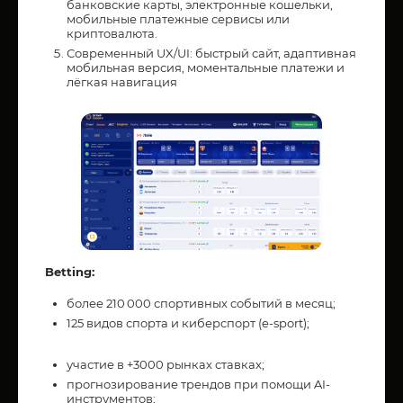
банковские карты, электронные кошельки,
мобильные платежные сервисы или
криптовалюта.
Современный UX/UI: быстрый сайт, адаптивная
мобильная версия, моментальные платежи и
лёгкая навигация
Betting:
более 210 000 спортивных событий в месяц;
125 видов спорта и киберспорт (e-sport);
участие в +3000 рынках ставках;
прогнозирование трендов при помощи AI-
инструментов;