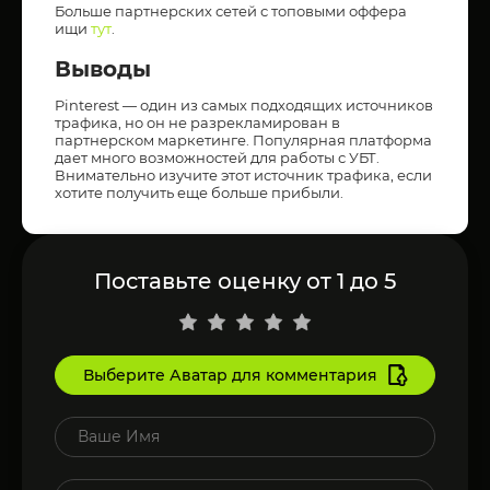
Больше партнерских сетей с топовыми оффера
ищи
тут
.
Выводы
Pinterest — один из самых подходящих источников
трафика, но он не разрекламирован в
партнерском маркетинге. Популярная платформа
дает много возможностей для работы с УБТ.
Внимательно изучите этот источник трафика, если
хотите получить еще больше прибыли.
Поставьте оценку от 1 до 5
Выберите Аватар для комментария