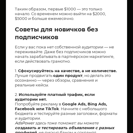
Таким образом, первые $1000 — это только
начало. Со временем можно выйти на $2000,
$5000 и больше ежемесячно.
Советы для новичков без
подписчиков
Если у вас пока нет собственной аудитории — не
переживайте. Даже без подписчиков можно
начать зарабатывать в партнёрском маркетинге,
если действовать грамотно.
1.
Сфокусируйтесь на качестве, а не количестве.
Лучше продвигать
один продукт
, но делать это
осознанно — через обзоры, сравнения и
реальные кейсы.
2.
Используйте платный трафик, если
аудитории нет.
Попробуйте рекламу в
Google Ads, Bing Ads,
Facebook или TikTok
. Начните с небольшого
бюджета и тестируйте разные заголовки, форматы
и аудитории.
AdsPower
здесь тоже поможет: вы можете
создавать и тестировать объявления с разных
профилей
, не рискуя баном и сохраняя