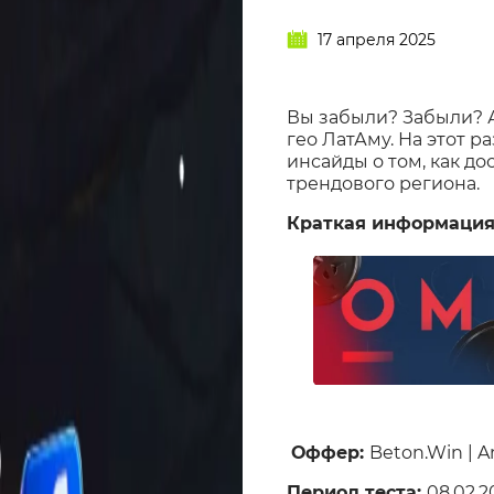
17 апреля 2025
Вы забыли? Забыли? А
гео ЛатАму. На этот 
инсайды о том, как до
трендового региона.
Краткая информация
Оффер:
Beton.Win | A
Период теста:
08.02.2