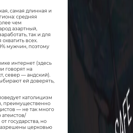
кая, самая длинная и
гиона: средняя
более чем
арод азартный,
аработать, так и для
 охватить всех.
9% мужчин, поэтому
ике интернет (здесь
ли говорят на
, север — андский).
выбирают ей доверять,
оведует католицизм
ты, преимущественно
истов — не так много
 атеистов/
от государства, но
 разрешены церковью