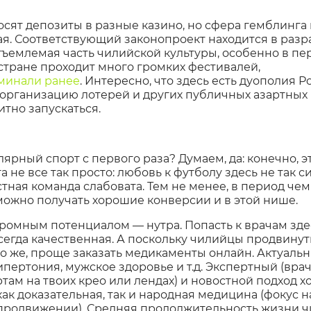
сят депозиты в разные казино, но сфера гемблинга 
. Соответствующий законопроект находится в разра
ъемлемая часть чилийской культуры, особенно в пе
 стране проходит много громких фестивалей,
оминали ранее
. Интересно, что здесь есть дуополия Po
а организацию лотерей и других публичных азартных 
тно запускаться.
ярный спорт с первого раза? Думаем, да: конечно, эт
не все так просто: любовь к футболу здесь не так си
стная команда слабовата. Тем не менее, в период че
 можно получать хорошие конверсии и в этой нише.
громным потенциалом — нутра. Попасть к врачам зде
всегда качественная. А поскольку чилийцы продвину
но же, проще заказать медикаменты онлайн. Актуаль
ипертония, мужское здоровье и т.д. Экспертный (вра
ртам на твоих крео или лендах) и новостной подход 
ак доказательная, так и народная медицина (фокус н
продвижении). Средняя продолжительность жизни ч