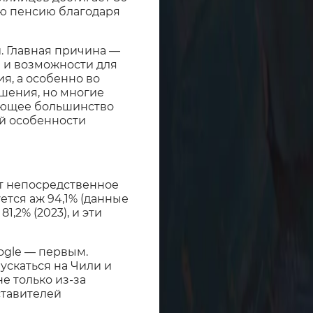
ую пенсию благодаря
. Главная причина —
 и возможности для
я, а особенно во
шения, но многие
яющее большинство
ай особенности
ет непосредственное
ется аж 94,1% (данные
1,2% (2023), и эти
oogle — первым.
ускаться на Чили и
е только из-за
ставителей