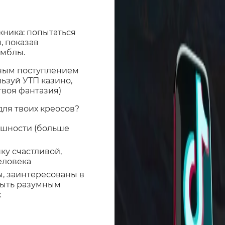
жника: попытаться
, показав
емблы.
нным поступлением
ьзуй УТП казино,
твоя фантазия)
ля твоих креосов?
ешности (больше
ку счастливой,
еловека
, заинтересованы в
 быть разумным
х