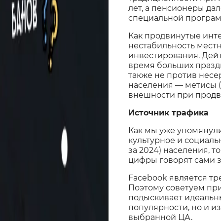
лет, а пенсионеры да
специальной программ
Как продвинутые инте
нестабильность мест
инвестирования. Дейт
время больших праздн
также не против нес
населения — метисы (
внешности при продв
Источник трафика
Как мы уже упомянули
культурное и социаль
за 2024) населения, то
цифры говорят сами з
Facebook является тр
Поэтому советуем при
подыскивает идеальны
популярности, но и 
выбранной ЦА.