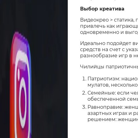
Выбор креатива
Видеокрео > статика,
привлечь как играющих
одновременно и выго
Идеально подойдет в
средств на счет с ук
разнообразие игр в н
Чилийцы патриотичны,
Патриотизм: нацио
мулатов, нескольк
Семейные: если чел
обеспеченной семь
Равноправие: женщ
азартных играх и 
решением: женщина