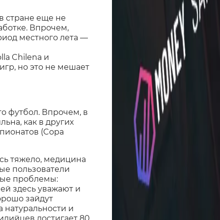
в стране еще не
ботке. Впрочем,
риод местного лета —
lla Chilena и
игр, но это не мешает
о футбол. Впрочем, в
льна, как в других
мпионатов (Copa
сь тяжело, медицина
тые пользователи
ные проблемы:
чей здесь уважают и
хорошо зайдут
а натуральности и
илийцев достигает 80