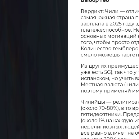
Выбор гео
Вердикт: Чили — отлич
самая южная страна п
зарплата в 2025 году 
платежеспособное. Н
основных мотиваций дл
того, чтобы просто от
Количество гемблеро
смело можешь таргети
Из других преимущес
уже есть 5G), так что
испанском, но учитыв
Местная валюта (чили
поэтому применяй име
Чилийцы — религиозн
(около 70-80%), в то
пятидесятники. Предс
(около 1% на каждую и
нерелигиозных людей 
все равно влияет на 