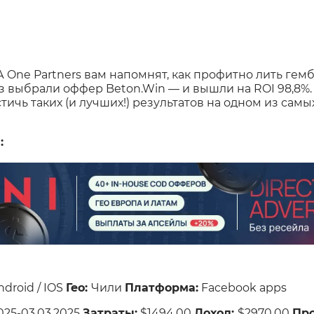
 One Partners вам напомнят, как профитно лить гем
раз выбрали оффер Beton.Win — и вышли на ROI 98,8
стичь таких (и лучших!) результатов на одном из сам
:
ndroid / IOS
Гео:
Чили
Платформа:
Facebook apps
025-03.03.2025
Затраты:
$1494,00
Доход:
$2970,00
Пр