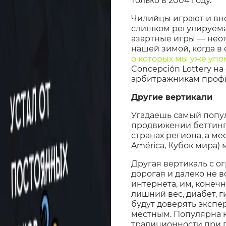
только в 2004 году.
Чилийцы играют и вно
слишком регулируемая
азартные игры — неот
нашей зимой, когда в
о которых мы уже уп
Concepción Lottery н
арбитражникам профи
Другие вертикали
Угадаешь самый попул
продвижении беттинга 
странах региона, а ме
América, Кубок мира)
Другая вертикаль с о
дорогая и далеко не 
интернета, им, конеч
лишний вес, диабет, г
будут доверять экспе
местным. Популярна к
традиционности при 