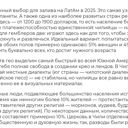
ный выбор для залива на ЛатАм в 2025. Это самая уз
ланеты. А также одна из наиболее развитых стран ре
здесь — от 1200 до 1900 долларов, то есть население 
е платежеспособностью единственной: чилийцы — н
я гемблеров две: играют здесь как для того, чтобы з
дохнуть и развлечься. Идеальный вариант: попытаться
в обоих полов примерно одинаково: 51% женщин и 4
ть буквально всех, кто достиг нужного возраста
тв гео выделим самый быстрый во всей Южной Амер
 у тебя полная свобода в создании крео и лендов. В Чи
ай местные диалекты (юг страны — чилотский диалект
йское песо) — не стабильна, но чилийцы все равно 
нно ее в визуальных материалах.
ые люди, подавляющее большинство населения исп
 время как немногим более 10% жителей — протестан
тавителей других религий — мормонов, иудеев, будд
з других религий). По некоторым данным, количество
составляет примерно 10%. Церковь в Чили отделена 
общественную и духовную жизнь: так, разводы были