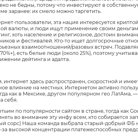
леко не бедны, потому что инвестируют в собственн
е заранее: их смело можно таргетить.
рнет-пользователи, эта нация интересуется криптой
ной валюты, и люди ищут применение своим деньгам
инг, хоть население и религиозное, достоин внимани
иков и фестивалей. Кто-то ищет долгосрочные отно
ерьезных взаимоотношений/разовых встреч. Подавл
70%+), есть белые люди (около 25%), поэтому учитыв
ижении дейтинга и адалта.
, интернет здесь распространен, скоростной и име
ное влияние на местных. Интернетом активно пользу
гда как в Мексике, другом популярном гео ЛатАма, — 8
а себя.
етьим по популярности сайтом в стране, тогда как G
нять во внимание эту инфу всем, кто собирается зап
й сорс) Наша команда выбрала старый-добрый ФБ н
из-за высокой концентрации платежеспособных пред