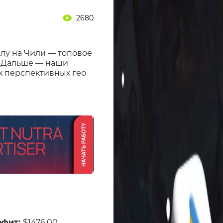
2680
блу на Чили — топовое
%. Дальше — наши
ых перспективных гео
офит:
$1476,00