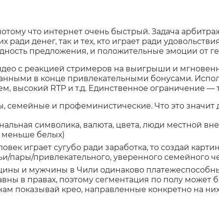
 потому что интернет очень быстрый. Задача арбитра
 ради денег, так и тех, кто играет ради удовольствия
дность предложения, и положительные эмоции от г
идео с реакцией стримеров на выигрыши и мгнове
азанными в конце привлекательными бонусами. Испол
ем, высокий RTP и т.д. Единственное ограничение — 
 семейные и профеминистические. Что это значит д
нальная символика, валюта, цвета, люди местной вн
о меньше белых)
овек играет сугубо ради заработка, то создай картин
и/пары/привлекательного, уверенного семейного ч
ины и мужчины в Чили одинаково платежеспособны
равны в правах, поэтому сегментация по полу может
м показывай крео, направленные конкретно на ни