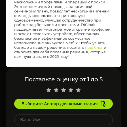
несколькими профилями и операции с прокси.
Этот экономичный подход, аналогичный
семейному плану, позволяет нескольким членам
команды использовать один аккаунт
одновременно, улучшая сотрудничество при
работе над большими проектами. DICloak
поддерживает многократное открытие профилей
и вход с нескольких устройств, обеспечивая
безопасное и эффективное совместное
использование аккаунтов Netflix. Чтобы узнать
больше о нашем решении, посетите
наш блог
и
откройте для себя полезные решения, которые
вам нужно знать в 2025 году!
Поставьте оценку от 1 до 5
Выберите Аватар для комментария