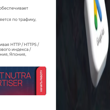
 обеспечивает
яется по трафику,
вая HTTP / HTTPS /
вого индекса /
ния, Япония,