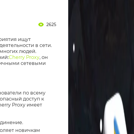
2625
приятия ищут
еятельности в сети.
многих людей.
ний:
Cherry Proxy
, он
зличными сетевыми
зователи по всему
опасный доступ к
erry Proxy имеет
единение.
воляет новичкам