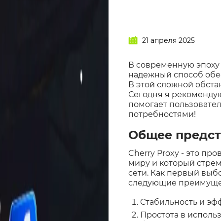
21 апреля 2025
В современную эпоху 
надежный способ обес
В этой сложной обст
Сегодня я рекоменду
помогает пользовател
потребностями!
Общее предст
Cherry Proxy - это п
миру и который стре
сети. Как первый выбо
следующие преимуще
Стабильность и эфф
Простота в исполь