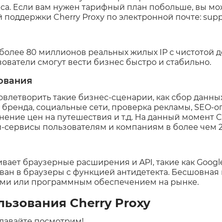
а. Если вам нужен тарифный план побольше, вы мож
поддержки Cherry Proxy по электронной почте: supp
 более 80 миллионов реальных жилых IP с чистотой д
зователи смогут вести бизнес быстро и стабильно.
ования
довлетворить такие бизнес-сценарии, как сбор данны
 бренда, социальные сети, проверка рекламы, SEO-о
нение цен на путешествия и т.д. На данный момент C
-сервисы пользователям и компаниям в более чем 2
вает браузерные расширения и API, такие как Google 
ван в браузеры с функцией антидетекта. Бесшовная
ми или программным обеспечением на рынке.
ьзования Cherry Proxy
 давайте посмотрим!