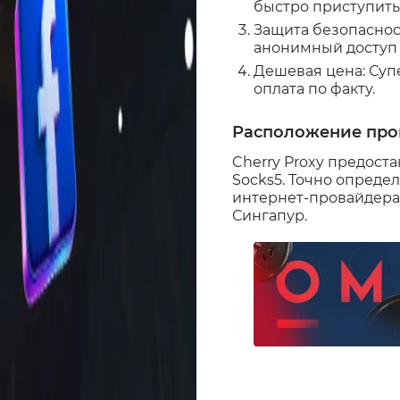
быстро приступить 
Защита безопасност
анонимный доступ 
Дешевая цена: Суп
оплата по факту.
Расположение про
Cherry Proxy предоста
Socks5. Точно опреде
интернет-провайдера.
Сингапур.