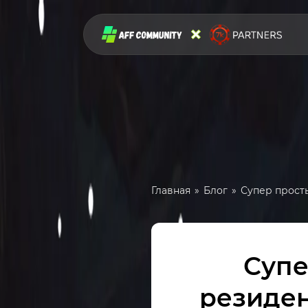
Главная
Блог
Супер просты
Супе
резиден