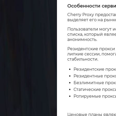
Особенности серв
Cherry Proxy предост
выделяет его на рынк
Пользователи могут и
списка, который явля
анонимность.
Резидентские прокси 
липкие сессии, помог
стабильности.
Резидентские прок
Резидентные прокси
Безлимитные прокс
Статические прокси
Ротируемые прокси
Ценовые планы являю