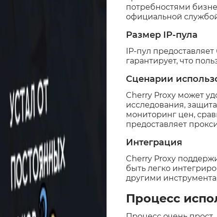
потребностями бизнес
официальной службой 
Размер IP-пула
IP-пул предоставляет
гарантирует, что поль
Сценарии использ
Cherry Proxy может у
исследования, защита
мониторинг цен, срав
предоставляет прокси
Интеграция
Cherry Proxy поддержи
быть легко интегриро
другими инструмента
Процесс испол
Процесс очень прост,