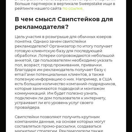
Больше партнерок в вертикале Sweepstake ищи в
рейтинге нашего сайта
по ссылке
.
В чем смысл Свипстейков для
рекламодателя?
Цель участия в розыгрыше для обычных юзеров
понятна. Однако зачем свипстейки
рекламодателю? Организатор по итогу получает
готовую клиентскую базу для последующей
обработки. Лотереи сопровождаются небольшой
анкетой, где пользователям необходимо указать
пол, возраст, город проживания, привычки.
Благодаря им рекламодатель получает базу с
email’ами потенциальных клиентов, а также
полезную информацию о них. Например, в США
есть большое количество компаний-подрядчиков,
которые занимаются подводкой и монтажом
коммуникаций. Им будет полезно узнать,
подключен ли дом пользователя к интернету,
устраивает ли его уровень услуг своего
провайдера.
Свипстейки позволяют получить крупным
компаниям данные, на основе которых могут
составляться промо-рассылки, создаваться
маркетинг стратегии. Рекламодатели также