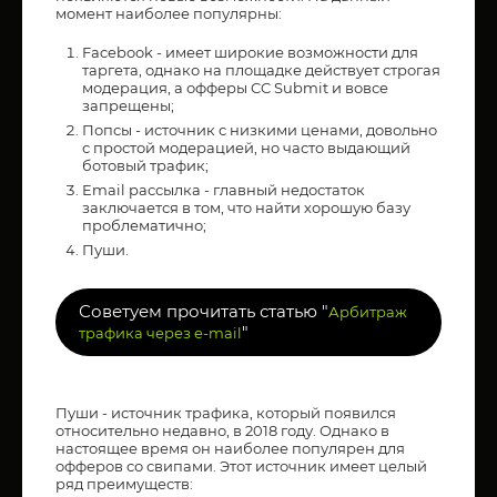
момент наиболее популярны:
Facebook - имеет широкие возможности для
таргета, однако на площадке действует строгая
модерация, а офферы CC Submit и вовсе
запрещены;
Попсы - источник с низкими ценами, довольно
с простой модерацией, но часто выдающий
ботовый трафик;
Email рассылка - главный недостаток
заключается в том, что найти хорошую базу
проблематично;
Пуши.
Советуем прочитать статью "
Арбитраж
"
трафика через e-mail
Пуши - источник трафика, который появился
относительно недавно, в 2018 году. Однако в
настоящее время он наиболее популярен для
офферов со свипами. Этот источник имеет целый
ряд преимуществ: