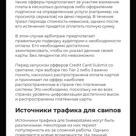
такие офферы предполагают за участие взимание
платы в несколько долларов либо оформление
подписки на определенные услуги (например, на
просмотр сериалов) на демо период. В течение
триал периода стоимость невысока, однако после
его истечения придется оплатить полную сумму.
В этом случае арбитраж предполагает
правильную подводку аудитории к необходимости
оплаты. Его необходимо достаточно
заинтересовать, чтобы он указал данные своей
карты. Без лендингов это невозможно.
Перед запуском офферов Credit Card Submit со
свипами, при выборе гео Tier 2 либо 3 важно
понять, насколько распространена оплата картой
и принимает ли оффер наиболее
распространенные в стране гео платежные
системы. Это необходимо, поскольку не во всех
странах уровень цифровизации достаточно высок
и распространены платёжные карты.
Источники трафика для свипов
Источники трафика для Sweepstakes могут быть
различными. Некоторые из них теряют
популярность из-за сложной работы. Однако
появляются новые возможности. На данный