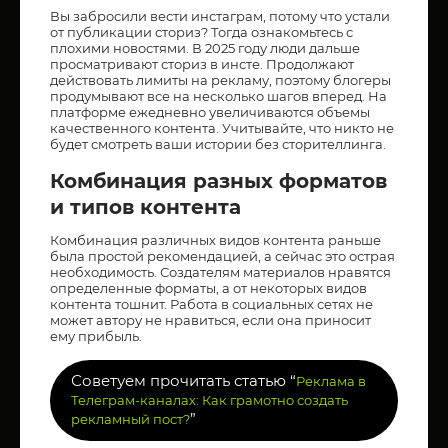
Вы забросили вести инстаграм, потому что устали
от публикации сториз? Тогда ознакомьтесь с
плохими новостями. В 2025 году люди дальше
просматривают сториз в инсте. Продолжают
действовать лимиты на рекламу, поэтому блогеры
продумывают все на несколько шагов вперед. На
платформе ежедневно увеличиваются объемы
качественного контента. Учитывайте, что никто не
будет смотреть ваши истории без сторителлинга.
Комбинация разных форматов
и типов контента
Комбинация различных видов контента раньше
была простой рекомендацией, а сейчас это острая
необходимость. Создателям материалов нравятся
определенные форматы, а от некоторых видов
контента тошнит. Работа в социальных сетях не
может автору не нравиться, если она приносит
ему прибыль.
Советуем прочитать статью “
Реклама в
Телеграм-каналах: Как грамотно создать
”
рекламный пост?