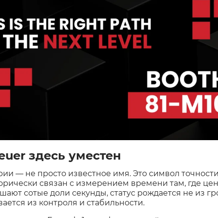
euer здесь уместен
ории — не просто известное имя. Это символ точност
орически связан с измерением времени там, где ц
ешают сотые доли секунды, статус рождается не из г
ается из контроля и стабильности.