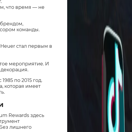
.
ом, что время — не
 брендом,
нсором команды.
 Heuer стал первым в
тое мероприятие. И
 декорация.
1985 по 2015 год.
ка, которая имеет
ь.
и
ium Rewards здесь
струмент
 Без лишнего