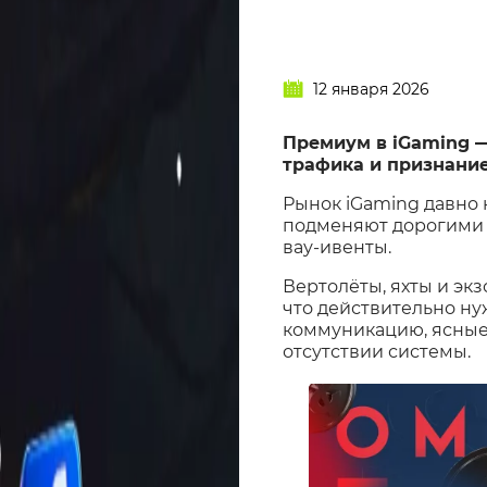
12 января 2026
Премиум в iGaming —
трафика и признание
Рынок iGaming давно 
подменяют дорогими ж
вау-ивенты.
Вертолёты, яхты и экз
что действительно ну
коммуникацию, ясные 
отсутствии системы.