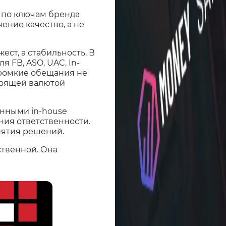
O по ключам бренда
ние качество, а не
ст, а стабильность. В
 FB, ASO, UAC, In-
громкие обещания не
тоящей валютой
енными in-house
ния ответственности.
нятия решений.
ственной. Она