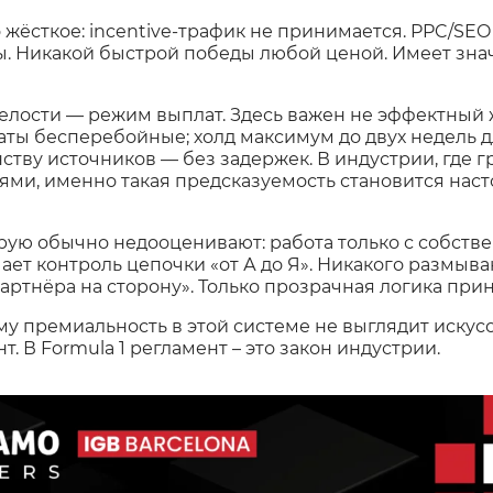
 жёсткое: incentive-трафик не принимается. PPC/SE
 Никакой быстрой победы любой ценой. Имеет значе
лости — режим выплат. Здесь важен не эффектный же
ты бесперебойные; холд максимум до двух недель для
ству источников — без задержек. В индустрии, где 
ями, именно такая предсказуемость становится нас
орую обычно недооценивают: работа только с собств
чает контроль цепочки «от А до Я». Никакого размыва
артнёра на сторону». Только прозрачная логика при
ему премиальность в этой системе не выглядит искус
т. В Formula 1 регламент – это закон индустрии.