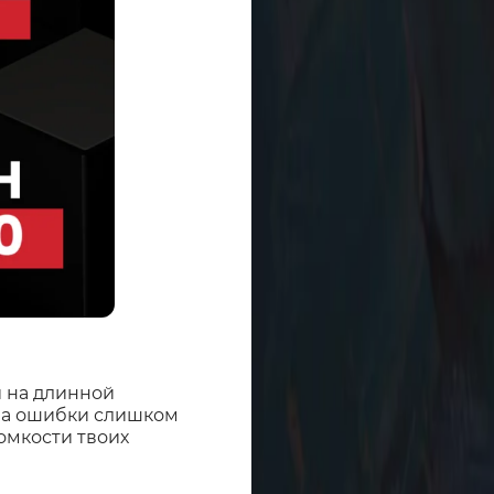
и на длинной
ена ошибки слишком
ромкости твоих