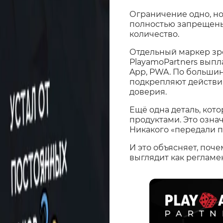
Ограничение одно, но
полностью запрещены.
количество.
Отдельный маркер зре
PlayamoPartners выпла
App, PWA. По большин
подкрепляют действи
доверия.
Ещё одна деталь, кот
продуктами. Это озна
Никакого «передали п
И это объясняет, поч
выглядит как регламен