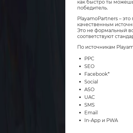
как быстро ты можешь
победитель.
PlayamoPartners – это
качественным источн
Это не формальный во
соответствуют стандар
По источникам Playam
PPC
SEO
Facebook*
Social
ASO
UAC
SMS
Email
In-App и PWA