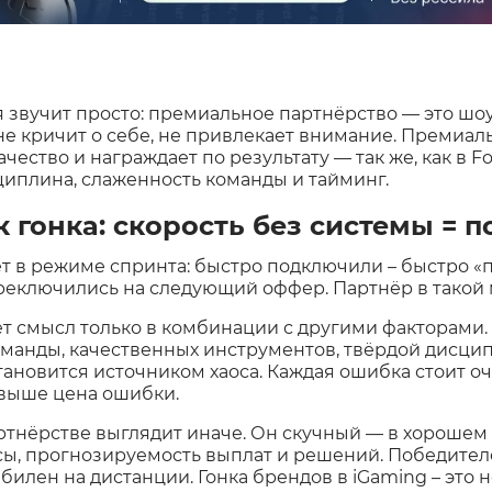
 звучит просто: премиальное партнёрство — это шо
 кричит о себе, не привлекает внимание. Премиал
чество и награждает по результату — так же, как в F
сциплина, слаженность команды и тайминг.
 гонка: скорость без системы = п
ет в режиме спринта: быстро подключили – быстро «
реключились на следующий оффер. Партнёр в такой 
ет смысл только в комбинации с другими факторами.
манды, качественных инструментов, твёрдой дисци
тановится источником хаоса. Каждая ошибка стоит оч
 выше цена ошибки.
тнёрстве выглядит иначе. Он скучный — в хорошем с
, прогнозируемость выплат и решений. Победителем
табилен на дистанции. Гонка брендов в iGaming – это н