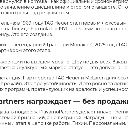
 вернулся в Formula 1 как официальный хронометрист
то заявление о дисциплине и строгом стандарте. О т
нт контроля над результатом.
тельна: в 1969 году TAG Heuer стал первым люксовым
 на болиде Formula 1; в 1971 — первым, кто стал спо
нду. Это его создание.
х — легендарный Гран-при Монако. С 2025 года TAG
ртнёром этого этапа.
уренции на высшем уровне. Шоу не для всех. Закры
ет как культурный маркер: статус — это допуск, а не
станция. Партнёрство TAG Heuer и McLaren длилось с 
 про хайп. Это про устойчивость. И это ровно та логи
х программ, претендующих на зрелость и успешност
artners награждает — без продаж
авать подарок». PlayamoPartners делает иначе. Prem
стемой признаний, а не витриной. Награды — не ин
ичный этап в цепочке работы. Тихий. Персональный.