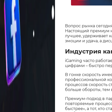
Вопрос рынка сегодня
Настоящий премиум не
лучшее, удерживает ка
эмоции и удача, а ди
Индустрия как
iGaming часто работа
цифрами – быстро пе
В гонке скорость име
профессиональной ко
процессов скорость с
больше обороты, тем
Премиум-подход в пар
повторяемые процессы
быстрее», а тот, кто с