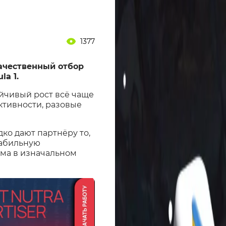
1377
качественный отбор
la 1.
ойчивый рост всё чаще
ктивности, разовые
дко дают партнёру то,
табильную
ема в изначальном