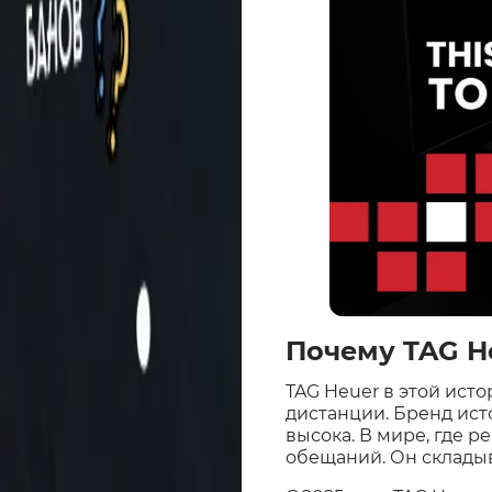
Почему TAG H
TAG Heuer в этой ист
дистанции. Бренд ист
высока. В мире, где р
обещаний. Он складыв