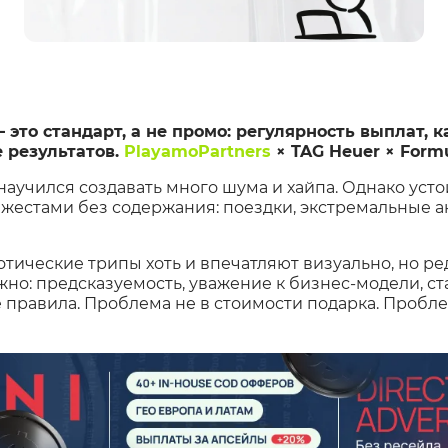
 это стандарт, а не промо: регулярность выплат, 
 результатов.
PlayamoPartners
× TAG Heuer × Formu
научился создавать много шума и хайпа. Однако уст
естами без содержания: поездки, экстремальные а
отические трипы хоть и впечатляют визуально, но ре
жно: предсказуемость, уважение к бизнес-модели, с
правила. Проблема не в стоимости подарка. Пробл