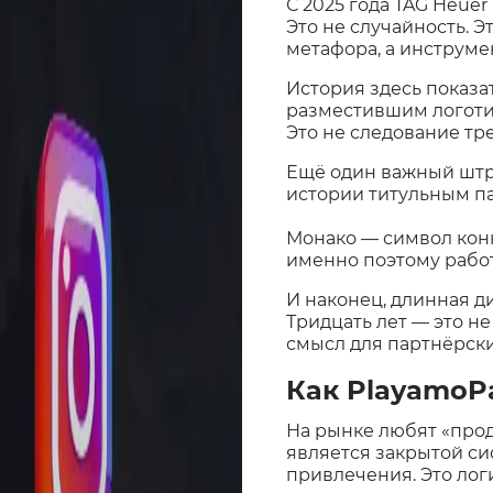
С 2025 года TAG Heuer
Это не случайность. Э
метафора, а инструме
История здесь показа
разместившим логотип
Это не следование тре
Ещё один важный штри
истории титульным па
Монако — символ конк
именно поэтому работа
И наконец, длинная ди
Тридцать лет — это не
смысл для партнёрски
Как PlayamoP
На рынке любят «прод
является закрытой си
привлечения. Это лог