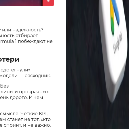
у или надёжность?
ьность отбирает
ormula 1 побеждают не
отери
подстегнули»
модели — расходник.
 Без
плины и прозрачных
ень дорого. И чем
мысле. Чёткие KPI,
 станет не тот, «кто
е спринт, и не важно,