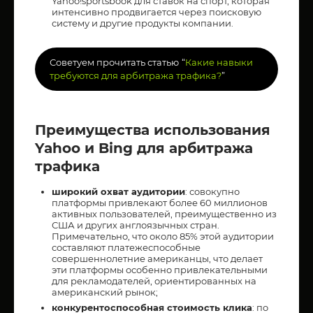
Yahoo!sportsbook для ставок на спорт, которая
интенсивно продвигается через поисковую
систему и другие продукты компании.
Советуем прочитать статью
“
Какие навыки
требуются для арбитража трафика?
”
Преимущества использования
Yahoo и Bing для арбитража
трафика
широкий охват аудитории
: совокупно
платформы привлекают более 60 миллионов
активных пользователей, преимущественно из
США и других англоязычных стран.
Примечательно, что около 85% этой аудитории
составляют платежеспособные
совершеннолетние американцы, что делает
эти платформы особенно привлекательными
для рекламодателей, ориентированных на
американский рынок;
конкурентоспособная стоимость клика
: по