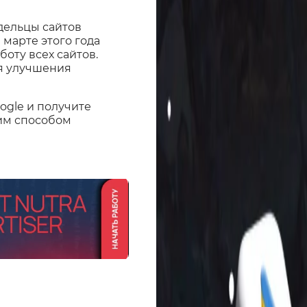
дельцы сайтов
 марте этого года
оту всех сайтов.
я улучшения
ogle и получите
ким способом