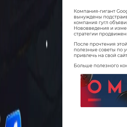
Компания-гигант Goog
вынуждены подстраива
компания гугл объяви
Нововведения и изме
стратегии продвижен
После прочтения этой
полезные советы по у
привлечь на свой сай
Больше полезного кон