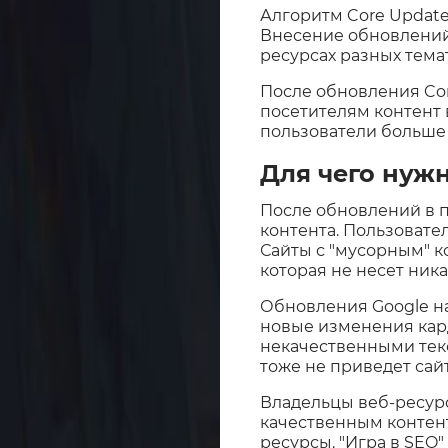
Алгоритм Core Updat
Внесение обновлений 
ресурсах разных тема
После обновления Co
посетителям контент 
пользователи больше
Для чего нуж
После обновлений в 
контента. Пользовате
Сайты с "мусорным" к
которая не несет ник
Обновления Google нач
новые изменения кард
некачественными текс
тоже не приведет сай
Владельцы веб-ресур
качественным контент
ресурсы. "Игра в SEO