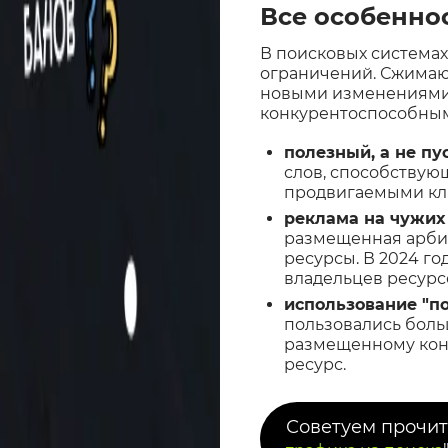
Все особенно
В поисковых системах
ограничений. Сжимают
новыми изменениями 
конкурентоспособным
полезный, а не пу
слов, способствую
продвигаемыми клю
реклама на чужих
размещенная арбит
ресурсы. В 2024 г
владельцев ресурс
использование "п
пользовались боль
размещенному конте
ресурс.
Советуем прочит