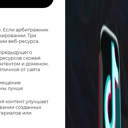
e. Если арбитражник
жировании. Три
ии веб-ресурса.
 предыдущего
 ресурсов схожей
онтентом и доменом.
тличной от сайта
змещение
амы лучше
й контент улучшает
овании созданных
териалов или