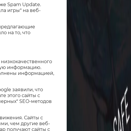
же Spam Update.
ла игры" на веб-
 предлагающие
о на то, что
 низкокачественного
ьную информацию.
аполнены информацией,
ogle заявили, что
е этого сайты с
черных" SEO-методов
вижения. Сайты с
ми, чем другие веб-
дар получают сайты с