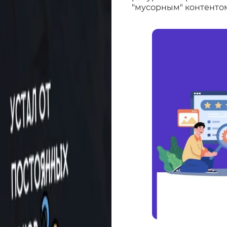
"мусорным" контенто