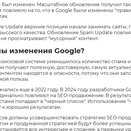
e был изменен. Масштабное обновление получил так
повлияло на то, что в Google были изменены "прави
тик.
re Update верхние позиции начали занимать сайты,
высокого качества. Обновление Spam Update повлиял
 не просматривают "мусорный" контент.
ны изменения Google?
поисковой системе уменьшилось количество спама и
ли получают полезную, достоверную, самую актуал
онтентом находятся в опасности, потому что они з
акой пользы.
ались еще в 2022 году. В 2024 году разработчики Go
инально повлияют на SEO-продвижение. В результат
тами попадают в "черный список". Использование "
т к хорошим результатам.
сов должны усовершенствовать стратегию SEO-прод
ом и продуманной стратегией будут более успешны
" становится все интереснее и сложнее, а первыми у