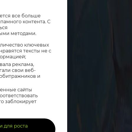
ется все больше
памного контента. С
ься
ыми методами.
оличество ключевых
равятся тексты не с
формацией;
вала реклама,
али свои веб-
арбитражников и
ченные сайты
оответствовать
то заблокирует
и для роста