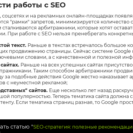
сти работы с SEO
, соцсетях и на рекламных онлайн-площадках появля
ся "рамки" запретов, минимизируется количество с
сталкиваются арбитражники, которые хотят остават
и. При работе с SEO нельзя пренебрегать конкретн
стой текст.
Раньше в текстах встречалось большое к
щих продвижению страницы. Сейчас системе Google н
чевыми словами, а с качественной и полезной ин
 сайтах.
Раньше на всех успешных сайтах присутство
ражниками. Таким способом арбитражники продвиг
оду за подобные действия Google жестко наказывает 
ов с неуместной рекламой;
одставных" сайтов.
Еще несколько лет назад раскру
шой популярностью. Теперь тематика сайта должна с
нту. Если тематика страниц разная, то Google прос
ать статью "
SEO-стратегия: полезные рекомендаци