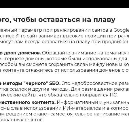
"
го, чтобы оставаться на плаву
важный параметр при ранжировании сайтов в Googl
 список", то сайт занимает высокие позиции при ран
огут вам всегда оставаться на плаву при продвижен
 дроп-доменов.
Обращайте внимание на тематику
 интернете домены, которые были использованы для
пособом вы сможете сохранить связь между новым к
 контента откажитесь от использования доменов с о
методы "черного" SEO.
Это недобросовестное ра
тка ссылок и другие методы. Для размещения рекл
ические сайты, что обязательно понравится ПС.
чественного контента.
Информативный и уникальны
т смысла в использовании ИИ-материалов и в копир
ым решением станет самостоятельное написание ма
рованных текстов.