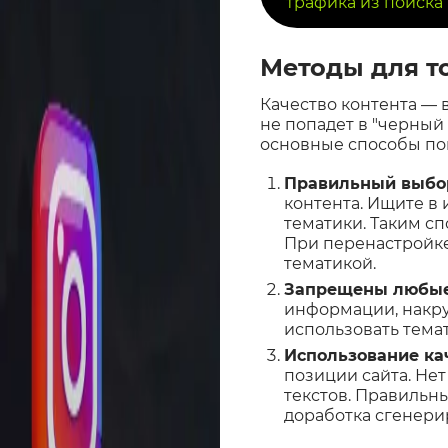
трафика из поиска
Методы для то
Качество контента — 
не попадет в "черный
основные способы пом
Правильный выбор
контента. Ищите в
тематики. Таким с
При перенастройке
тематикой.
Запрещены любые 
информации, накру
использовать темат
Использование ка
позиции сайта. Не
текстов. Правильн
доработка сгенери