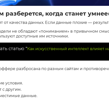
м разберется, когда станет умнее
т от качества данных. Если данные плохие — результ
дели не обладают «пониманием» в привычном смысл
льзуют доступные им источники.
ать статью “
Как искусственный интеллект влияет н
ффере разбросана по разным сайтам и противоречи
ие условия.
 с другим.
местимые данные.