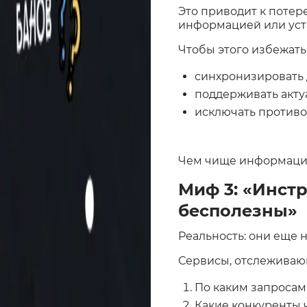
Это приводит к потер
информацией или уста
Чтобы этого избежать,
синхронизировать 
поддерживать акту
исключать противо
Чем чище информацион
Миф 3: «Инст
бесполезны»
Реальность: они еще 
Сервисы, отслеживающ
По каким запросам
Какие конкуренты 