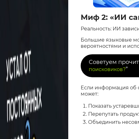
Миф 2: «ИИ са
Реальность: ИИ зависи
Большие языковые мо
вероятностями и испо
Советуем прочит
”
поисковиков?
Если информация об о
может:
Показать устаревш
Перепутать продукт
Объединить несов