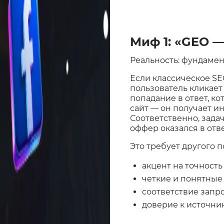
Миф 1: «GEO —
Реальность: фундамен
Если классическое SE
пользователь кликает 
попадание в ответ, к
сайт — он получает и
Соответственно, задач
оффер оказался в отв
Это требует другого п
акцент на точност
четкие и понятные
соответствие запро
доверие к источник