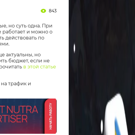
843
ые, но суть одна. При
 работает и можно о
ть действовать по
ями.
е актуальны, но
ть бюджет, если не
прочитать
в этой статье
 на трафик и