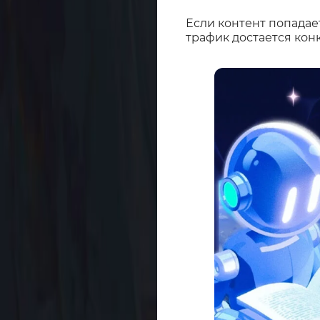
Если контент попадает
трафик достается кон