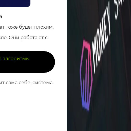
»
ат тоже будет плохим.
е. Они работают с
а алгоритмы
т сама себе, система