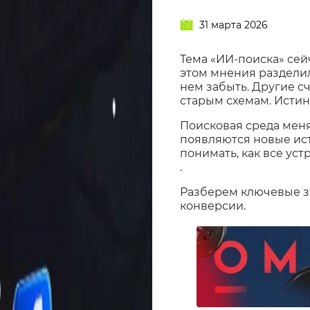
31 марта 2026
Тема «ИИ-поиска» сейч
этом мнения разделил
нем забыть. Другие с
старым схемам. Истин
Поисковая среда мен
появляются новые ис
понимать, как все уст
.
Разберем ключевые за
конверсии.