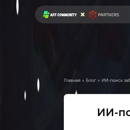
Главная
Блог
ИИ-поиск за
ИИ-по