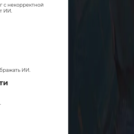
г с некорректной
т ИИ.
бражать ИИ.
ти
.