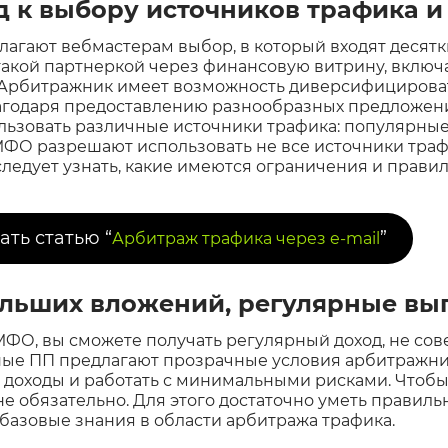
д к выбору источников трафика 
агают вебмастерам выбор, в который входят десят
такой партнеркой через финансовую витрину, вклю
 Арбитражник имеет возможность диверсифицироват
агодаря предоставлению разнообразных предложен
ьзовать различные источники трафика: популярные 
 МФО разрешают использовать не все источники трафи
следует узнать, какие имеются ограничения и прави
ать статью “
”
Арбитраж трафика через e-mail
ольших вложений, регулярные в
МФО, вы сможете получать регулярный доход, не со
ые ПП предлагают прозрачные условия арбитражн
 доходы и работать с минимальными рисками. Чтобы 
е обязательно. Для этого достаточно уметь правил
 базовые знания в области арбитража трафика.