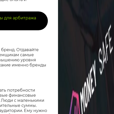
ты для арбитража
 бренд. Отдавайте
аемщикам самые
овышению уровня
, какие именно бренды
ать потребности
овые финансовые
 Люди с маленькими
ительные суммы.
аудитории. Ему нужно