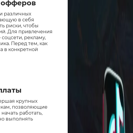
и офферов
ки различных
чающую в себя
ь риски, чтобы
ий. Для привлечения
соцсети, рекламу,
ка. Перед тем, как
ла в конкретной
ыплаты
вершая крупных
икам, позволяющие
начать работать,
ьно выполнять