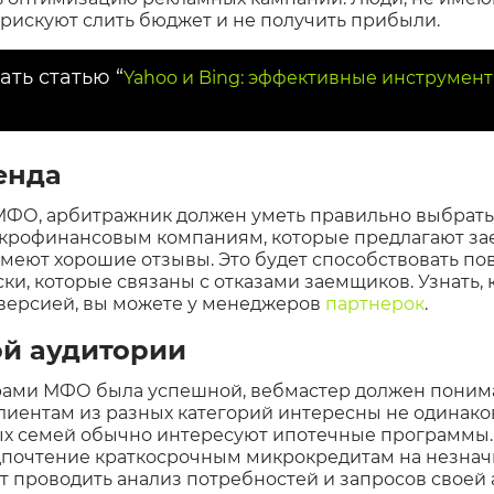
рискуют слить бюджет и не получить прибыли.
ать статью “
Yahoo и Bing: эффективные инструмен
ренда
МФО, арбитражник должен уметь правильно выбрать
крофинансовым компаниям, которые предлагают з
имеют хорошие отзывы. Это будет способствовать п
ски, которые связаны с отказами заемщиков. Узнать
версией, вы можете у менеджеров
партнерок
.
ой аудитории
рами МФО была успешной, вебмастер должен поним
Клиентам из разных категорий интересны не одинак
х семей обычно интересуют ипотечные программы.
дпочтение краткосрочным микрокредитам на незнач
 проводить анализ потребностей и запросов своей 