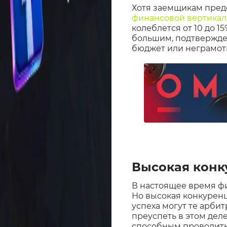
Хотя заемщикам пред
финансовой вертика
колеблется от 10 до 
большим, подтвержден
бюджет или неграмотн
Высокая кон
В настоящее время фи
Но высокая конкуренц
успеха могут те арби
преуспеть в этом дел
способным проводить