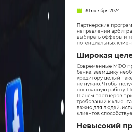
30 октября 2024
Партнерские програм
направлений арбитра
выбирать офферы и те
потенциальных клиен
Широкая целе
Современные МФО пре
банке, заемщику необ
кредитору целый пак
не нужно. Чтобы полу
постоянную работу. П
Шансы партнеров при
требований к клиента
важно для людей, ис
клиентов способству
Невысокий пр