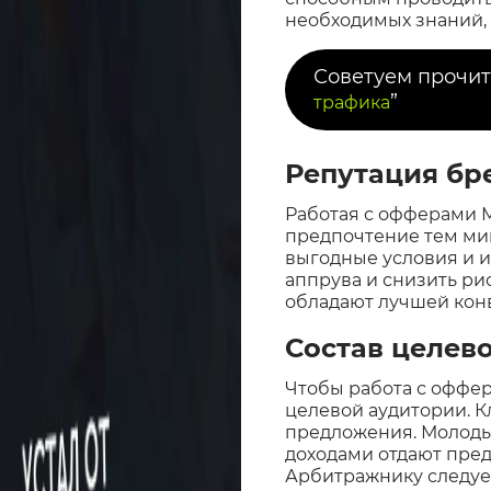
необходимых знаний, 
Советуем прочит
”
трафика
Репутация б
Работая с офферами 
предпочтение тем ми
выгодные условия и 
аппрува и снизить ри
обладают лучшей кон
Состав целев
Чтобы работа с оффе
целевой аудитории. 
предложения. Молоды
доходами отдают пре
Арбитражнику следует