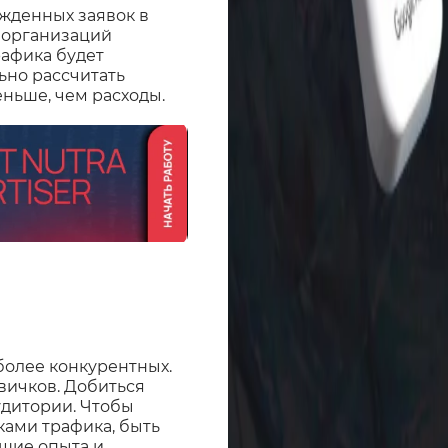
жденных заявок в
 организаций
рафика будет
ьно рассчитать
ньше, чем расходы.
более конкурентных.
вичков. Добиться
удитории. Чтобы
ками трафика, быть
щие опыта и