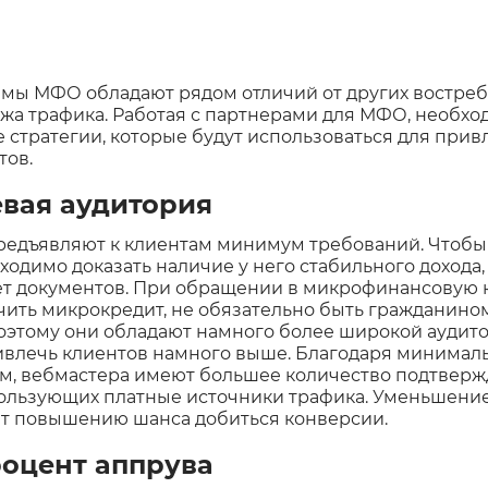
мы МФО обладают рядом отличий от других востре
жа трафика. Работая с партнерами для МФО, необхо
 стратегии, которые будут использоваться для при
тов.
вая аудитория
дъявляют к клиентам минимум требований. Чтобы 
ходимо доказать наличие у него стабильного дохода,
ет документов. При обращении в микрофинансовую 
чить микрокредит, не обязательно быть гражданино
оэтому они обладают намного более широкой аудито
влечь клиентов намного выше. Благодаря минимал
м, вебмастера имеют большее количество подтверж
пользующих платные источники трафика. Уменьшени
ет повышению шанса добиться конверсии.
оцент аппрува