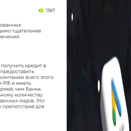
1367
бованных
димо тщательнее
влечения
получить кредит в
 предоставить
компанию всего этого
м РФ и иметь
рией, чем банки.
ьному количеству
денных лидов. Это
е препятствий для