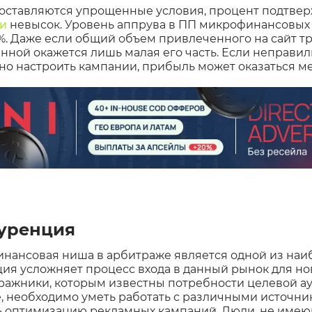
оставляются упрощенные условия, процент подтвер
ли
невысок. Уровень аппрува в ПП микрофинансовых
15%. Даже если общий объем привлеченного на сайт т
ной окажется лишь малая его часть. Если неправил
о настроить кампании, прибыль может оказаться ме
куренция
нансовая ниша в арбитраже является одной из наи
ия усложняет процесс входа в данный рынок для но
тражники, которым известны потребности целевой а
е, необходимо уметь работать с различными источни
 оптимизацию рекламных кампаний. Люди, не имею