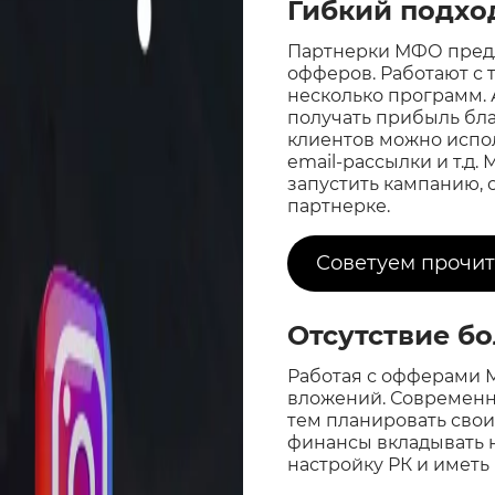
Гибкий подхо
Партнерки МФО предл
офферов. Работают с 
несколько программ.
получать прибыль бл
клиентов можно испол
email-рассылки и т.д.
запустить кампанию, 
партнерке.
Советуем прочит
Отсутствие б
Работая с офферами 
вложений. Современн
тем планировать свои
финансы вкладывать н
настройку РК и иметь