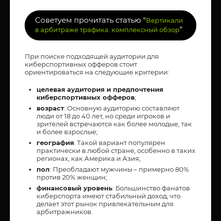
Советуем прочитать статью “
Вертикали
”
в арбитраже трафика: комплексный обзор
При поиске подходящей аудитории для
киберспортивных офферов стоит
ориентироваться на следующие критерии:
целевая аудитория и предпочтения
киберспортивных офферов
;
возраст
: Основную аудиторию составляют
люди от 18 до 40 лет, но среди игроков и
зрителей встречаются как более молодые, так
и более взрослые;
география
: Такой вариант популярен
практически в любой стране, особенно в таких
регионах, как Америка и Азия;
пол
: Преобладают мужчины – примерно 80%
против 20% женщин;
финансовый уровень
: Большинство фанатов
киберспорта имеют стабильный доход, что
делает этот рынок привлекательным для
арбитражников.