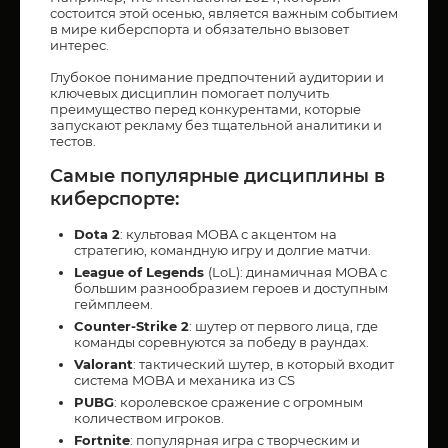
состоится этой осенью, является важным событием
в мире киберспорта и обязательно вызовет
интерес.
Глубокое понимание предпочтений аудитории и
ключевых дисциплин помогает получить
преимущество перед конкурентами, которые
запускают рекламу без тщательной аналитики и
тестов.
Самые популярные дисциплины в
киберспорте:
Dota 2
: культовая MOBA с акцентом на
стратегию, командную игру и долгие матчи.
League of Legends
(LoL): динамичная MOBA с
большим разнообразием героев и доступным
геймплеем.
Counter-Strike 2
: шутер от первого лица, где
команды соревнуются за победу в раундах.
Valorant
: тактический шутер, в который входит
система MOBA и механика из CS
PUBG
: королевское сражение с огромным
количеством игроков.
Fortnite
: популярная игра с творческим и