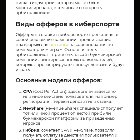
ниша в индустрии, которая может быть
монетизирована, в том числе со стороны
арбитражников.
Виды офферов в киберспорте
Офферы на ставки в киберспорте представляют
собой рекламные кампании, продвигающие
платформы для
беттинга
на соревнования по
компьютерным играм. Основная цель
арбитражника – привлечь на сайт букмекерской
компании заинтересованных пользователей,
которые зарегистрируются, внесут депозит и будут
играть.
Основные модели офферов:
CPA
(Cost Per Action): здесь оплачивается то
или иное действие пользователя, например,
регистрация, первый депозит или ставка.
RevShare
(Revenue Share): специалист получит
тот или иной процент от чистой прибыли
букмекерской платформы за приведенных
игроков.
Гибрид
: сочетает CPA и RevShare, позволяя
получать оплату за действия пользователя и