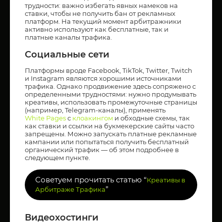
трудности: важно избегать явных намеков на
ставки, чтобы не получить бан от рекламных
платформ. На текущий момент арбитражники
активно используют как бесплатные, так и
платные каналы трафика.
Социальные сети
Платформы вроде Facebook, TikTok, Twitter, Twitch
и Instagram являются хорошими источниками
трафика. Однако продвижение здесь сопряжено с
определенными трудностями: нужно продумывать
креативы, использовать промежуточные страницы
(например, Telegram-каналы), применять
White Pages
с
клоакингом
и обходные схемы, так
как ставки и ссылки на букмекерские сайты часто
запрещены. Можно запускать платные рекламные
кампании или попытаться получить бесплатный
органический трафик — об этом подробнее в
следующем пункте.
Советуем прочитать статью “
Креативы в
”
Арбитраже Трафика
Видеохостинги