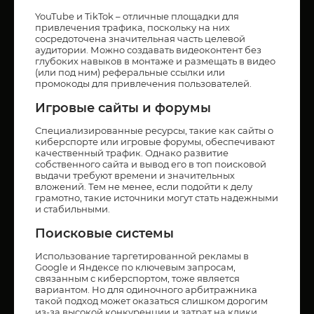
YouTube и TikTok – отличные площадки для
привлечения трафика, поскольку на них
сосредоточена значительная часть целевой
аудитории. Можно создавать видеоконтент без
глубоких навыков в монтаже и размещать в видео
(или под ним) реферальные ссылки или
промокоды для привлечения пользователей.
Игровые сайты и форумы
Специализированные ресурсы, такие как сайты о
киберспорте или игровые форумы, обеспечивают
качественный трафик. Однако развитие
собственного сайта и вывод его в топ поисковой
выдачи требуют времени и значительных
вложений. Тем не менее, если подойти к делу
грамотно, такие источники могут стать надежными
и стабильными.
Поисковые системы
Использование таргетированной рекламы в
Google и Яндексе по ключевым запросам,
связанным с киберспортом, тоже является
вариантом. Но для одиночного арбитражника
такой подход может оказаться слишком дорогим
из-за высокой конкуренции и затрат на клики.