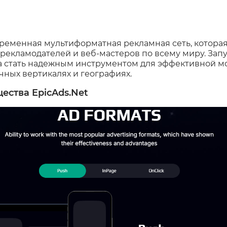
ременная мультиформатная рекламная сеть, котора
рекламодателей и веб-мастеров по всему миру. Запу
а стать надежным инструментом для эффективной м
ных вертикалях и географиях.
ства EpicAds.Net