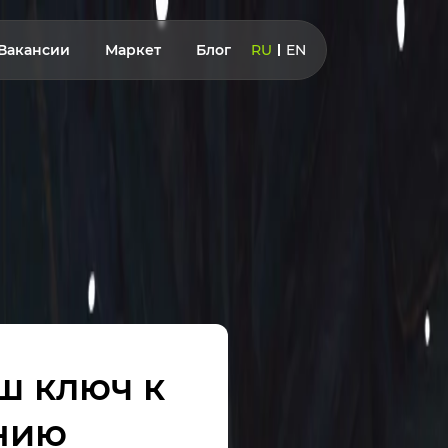
Вакансии
Маркет
Блог
RU
EN
аш ключ к
нию