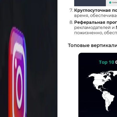
Круглосуточная п
время, обеспечива
Реферальная про
рекламодателей и
пожизненно, обесп
Топовые вертикали