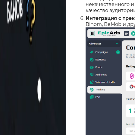
некачественного и
качество аудитории
Интеграция с тре
Binom, BeMob и др