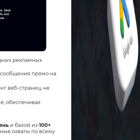
одных рекламных
ь сообщения прямо на
нт веб-страниц, не
е, обеспечивая
ень
и базой из
100+
бные охваты по всему