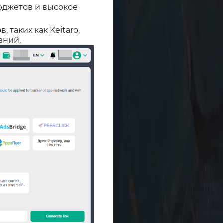
юджетов и высокое
 таких как Keitaro,
аний.