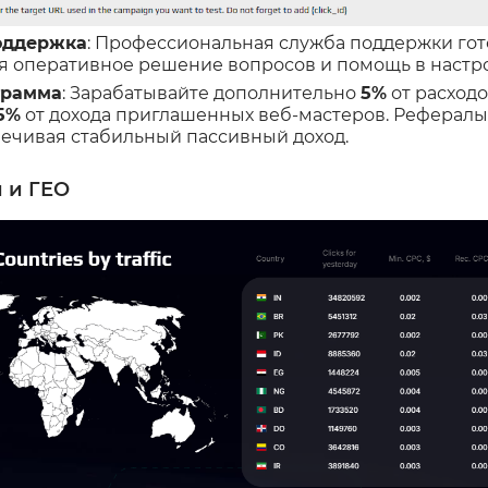
оддержка
: Профессиональная служба поддержки гот
я оперативное решение вопросов и помощь в настр
грамма
: Зарабатывайте дополнительно
5%
от расход
5%
от дохода приглашенных веб-мастеров. Реферал
ечивая стабильный пассивный доход.
 и ГЕО