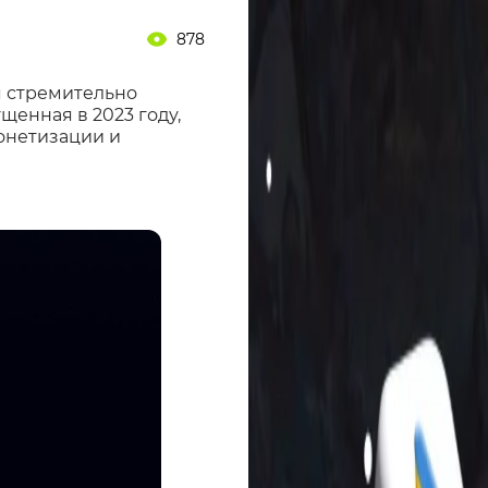
878
я стремительно
щенная в 2023 году,
онетизации и