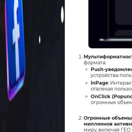
Мультиформатнос
формата:
Push-уведомле
устройства поль
InPage
: Интера
отвлекая пользо
OnClick (Popund
огромные объем
Огромные объемы
миллионов активн
миру, включая ГЕО из 