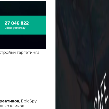
стройки таргетинга
реативов
, EpicSpy
лько кликов