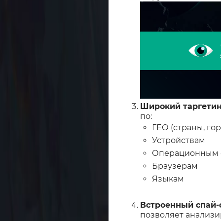
Широкий таргетин
по:
ГЕО (страны, гор
Устройствам
Операционным с
Браузерам
Языкам
Встроенный спай-
позволяет анализи