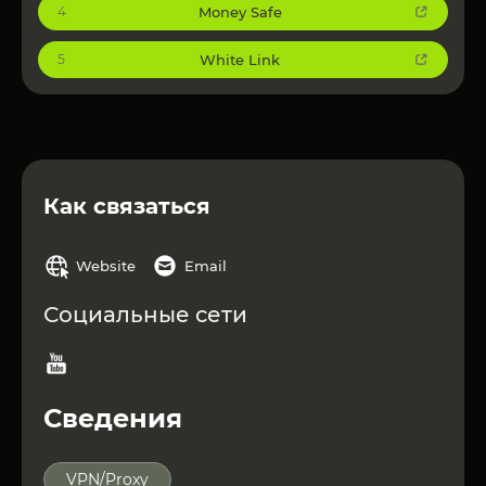
Money Safe
4
White Link
5
Как связаться
Website
Email
Социальные сети
Сведения
VPN/Proxy