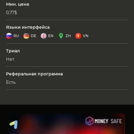
Мин. цена
0,77$
Языки интерфейса
RU
DE
EN
ZH
VN
Триал
Нет
Реферальная программа
Есть