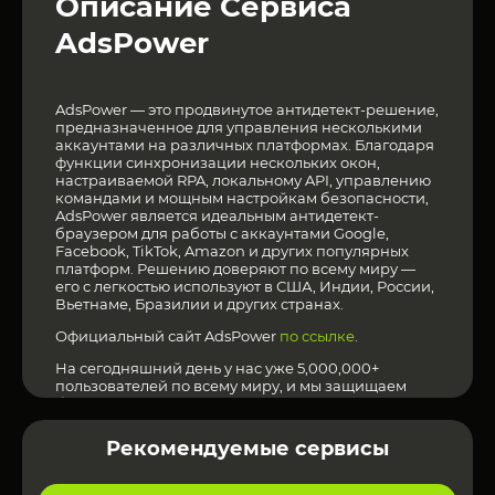
Описание Сервиса
AdsPower
AdsPower — это продвинутое антидетект-решение,
предназначенное для управления несколькими
аккаунтами на различных платформах. Благодаря
функции синхронизации нескольких окон,
настраиваемой RPA, локальному API, управлению
командами и мощным настройкам безопасности,
AdsPower является идеальным антидетект-
браузером для работы с аккаунтами Google,
Facebook, TikTok, Amazon и других популярных
платформ. Решению доверяют по всему миру —
его с легкостью используют в США, Индии, России,
Вьетнаме, Бразилии и других странах.
Официальный сайт AdsPower
по ссылке
.
На сегодняшний день у нас уже 5,000,000+
пользователей по всему миру, и мы защищаем
более 200 миллионов отпечатков.
Больше Сервисов можно увидеть
здесь
!
Рекомендуемые сервисы