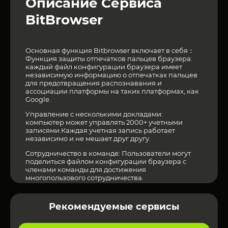
Описание Сервиса
BitBrowser
Основная функция Bitbrowser включает в себя：
Функция защиты отпечатков пальцев браузера:
каждый файл конфигурации браузера имеет
независимую информацию о отпечатках пальцев
для предотвращения распознавания и
ассоциации платформы на таких платформах, как
Google.
Управление с несколькими докладами:
компьютер может управлять 2000+ учетными
записями.Каждая учетная запись работает
независимо и не мешает друг другу.
Сотрудничество в команде: Пользователи могут
поделиться файлом конфигурации браузера с
членами команды для достижения
многопользового сотрудничества.
Официальный сайт BitBrowser
по ссылке
.
Рекомендуемые сервисы
Автоматизация RPA: с помощью функции RPA она
может помочь пользователям автоматически
обрабатывать различные веб -задачи, тем самым