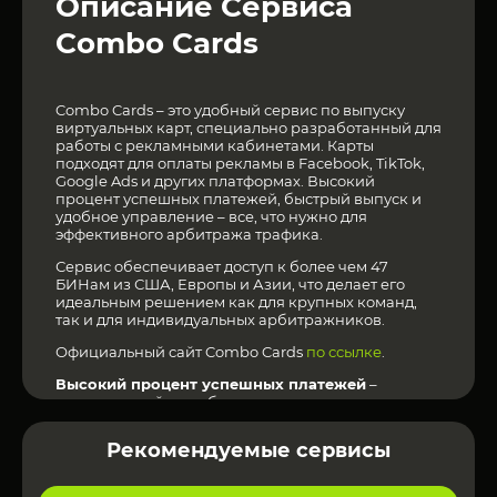
Описание Сервиса
Combo Cards
Combo Cards – это удобный сервис по выпуску
виртуальных карт, специально разработанный для
работы с рекламными кабинетами. Карты
подходят для оплаты рекламы в Facebook, TikTok,
Google Ads и других платформах. Высокий
процент успешных платежей, быстрый выпуск и
удобное управление – все, что нужно для
эффективного арбитража трафика.
Сервис обеспечивает доступ к более чем 47
БИНам из США, Европы и Азии, что делает его
идеальным решением как для крупных команд,
так и для индивидуальных арбитражников.
Официальный сайт Combo Cards
по ссылке
.
Высокий процент успешных платежей
–
минимальный риск блокировок.
Быстрое пополнение и выпуск карт
– готовность
к использованию в течение нескольких минут.
Рекомендуемые сервисы
Гибкие лимиты и мультивалютность
– оплата в
разных валютах без скрытых комиссий.
Удобная панель управления
– контроль расходов