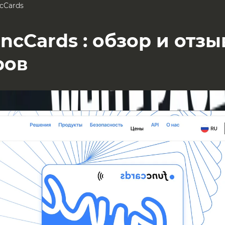
cCards
ncCards : обзор и отз
ров