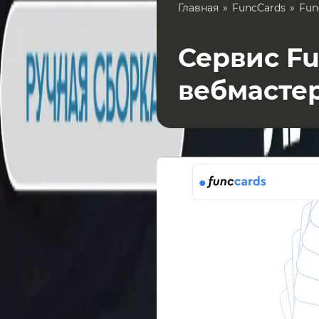
Главная
FuncCards
Fun
Сервис Fu
вебмасте