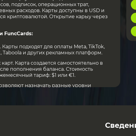
сов, подписок, операционных трат,
вных расходов. Карты доступны в USD и
ся криптовалютой. Открытие карыу через
 FuncCards:
Карты подходят для оплаты Meta, TikTok,
t, Taboola и других рекламных платформ.
карт. Карта создается самостоятельно в
сле пополнения баланса. Стоимость
Ежемесячный тариф: $1 или €1.
озволяют назначать разные уровни
и контролировать работу с картами,
и.
баккаунты, которые помогают разделять
нутри одного кабинета: по клиентам,
, рекламным кабинетам или отдельным
Сведен
дов.