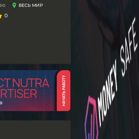
ео
ВЕСЬ МИР
0