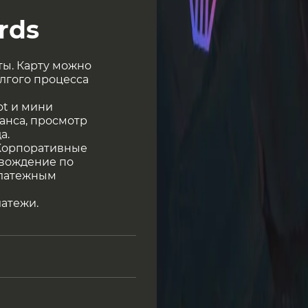
rds
ты. Карту можно
лгого процесса
ot и мини
анса, просмотр
а.
 Корпоративные
овождение по
 платежным
атежи.