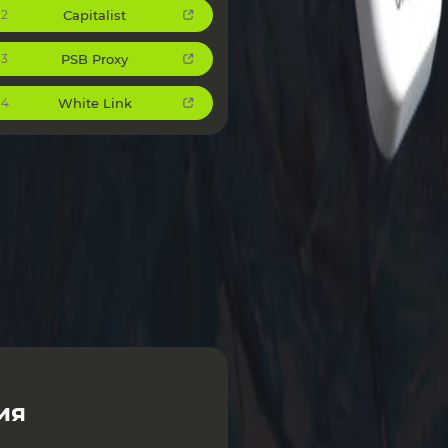
Capitalist
2
PSB Proxy
3
White Link
4
ия