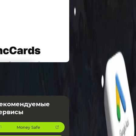
екомендуемые
ервисы
Money Safe
1