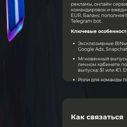
рекламы, онлайн серви
командировок и ежедне
EUR. Баланс пополняет
Telegram bot.
Ключевые особенности
Эксклюзивные BINы. 
Google Ads, Snapcha
Мгновенный выпуск 
личном кабинете по
выпуска: $1 или €1. 
Роли для команды п
доступа участникам 
балансом, платежам
Единый баланс и су
рабочие процессы в
проектам, командам
Как связаться
направлениям расхо