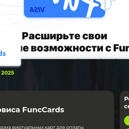
:
2025
Р
с
виса FuncCards
орма виртуальных карт для оплаты