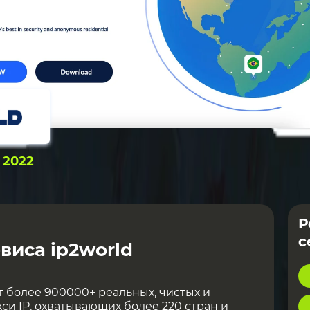
:
2022
Р
с
виса ip2world
т более 900000+ реальных, чистых и
и IP, охватывающих более 220 стран и