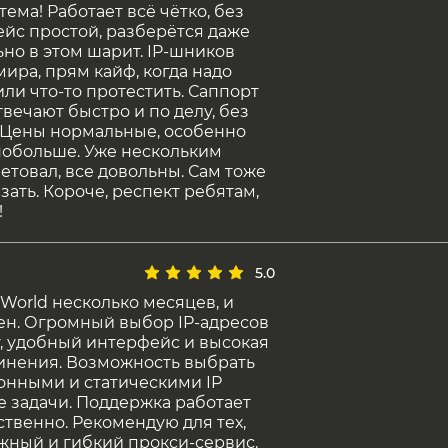
ема! Работает всё чётко, без
ейс простой, разберётся даже
льно в этом шарит. IP-шников
мира, прям кайф, когда надо
или что-то протестить. Саппорт
твечают быстро и по делу, без
 Цены нормальные, особенно
побольше. Уже нескольким
етовал, все довольны. Сам тоже
зать. Короче, респект ребятам,
!
5.0
World несколько месяцев, и
ен. Огромный выбор IP-адресов
, удобный интерфейс и высокая
инения. Возможность выбрать
онными и статическими IP
 задачи. Поддержка работает
ственно. Рекомендую для тех,
жный и гибкий прокси-сервис.