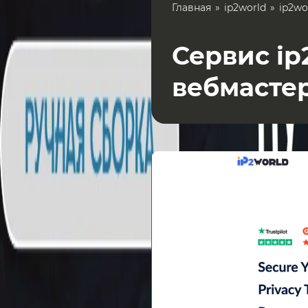
Главная
ip2world
ip2wo
Сервис ip
вебмасте