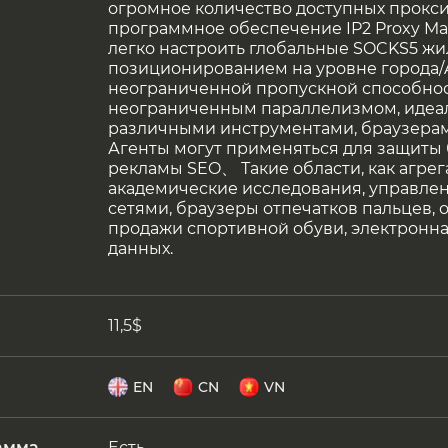
огромное количество доступных прокси
программное обеспечение IP2 Proxy Man
легко настроить глобальные SOCKS5 жи
позиционированием на уровне города/
неограниченной пропускной способно
неограниченным параллелизмом, идеа
различными инструментами, браузера
Агенты могут применяться для защиты 
рекламы SEO、 Такие области, как агрег
академические исследования, управле
сетями, браузеры отпечатков пальцев, 
продажи спортивной обуви, электронн
данных.
11,5$
EN
CN
VN
амма
Есть