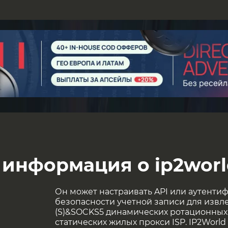
 информация о ip2worl
Он может настраивать API или аутент
безопасности учетной записи для извл
(S)&SOCKS5 динамических ротационных
статических жилых прокси ISP. IP2Worl