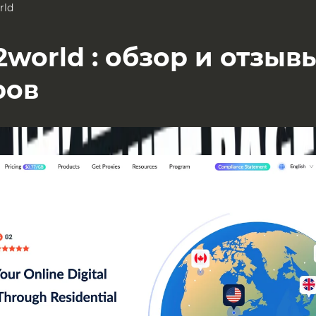
rld
2world : обзор и отзыв
ров