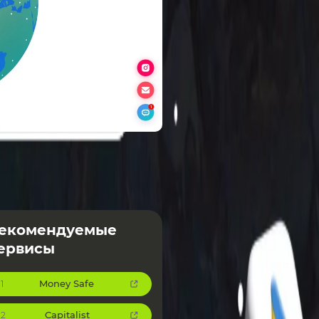
екомендуемые
ервисы
Money Safe
1
Capitalist
2