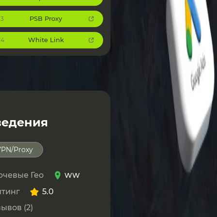
PSB Proxy
3
White Link
4
ведения
VPN/Proxy
ючевые Гео
WW
йтинг
5.0
ывов (2)