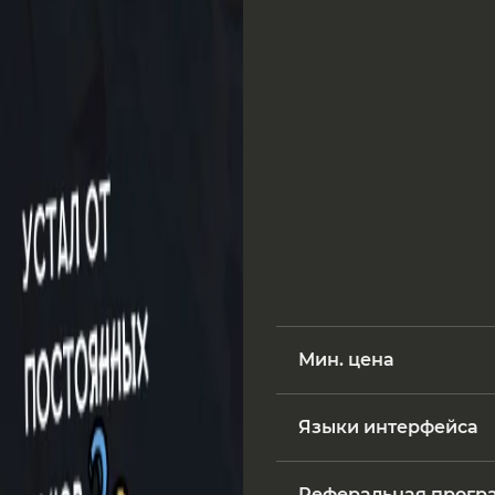
Мин. цена
Языки интерфейса
Реферальная прогр