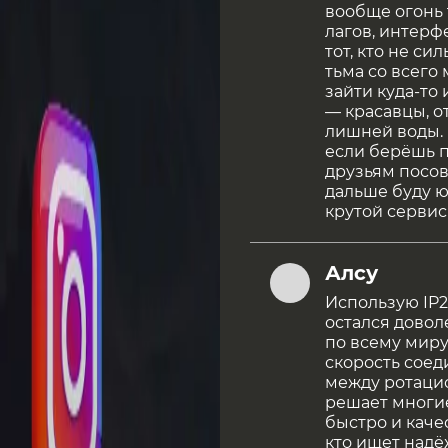
вообще огонь т
лагов, интерф
тот, кто не си
тьма со всего 
зайти куда-то 
— красавцы, о
лишней воды.
если берёшь 
друзьям посов
дальше буду ю
крутой сервис
Алсу
Использую IP2
остался довол
по всему миру
скорость соед
между ротаци
решает многие
быстро и каче
кто ищет надё