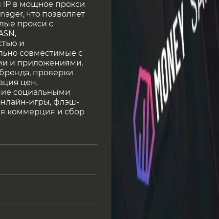
 IP в мощное прокси
ager, что позволяет
лые прокси с
ASN,
стью и
льно совместимые с
ми и приложениями.
бренда, проверки
ация цен,
ние социальными
онлайн-игры, флэш-
ая коммерция и сбор