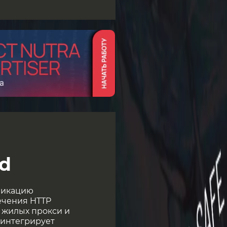
d
ификацию
ечения HTTP
 жилых прокси и
d интегрирует