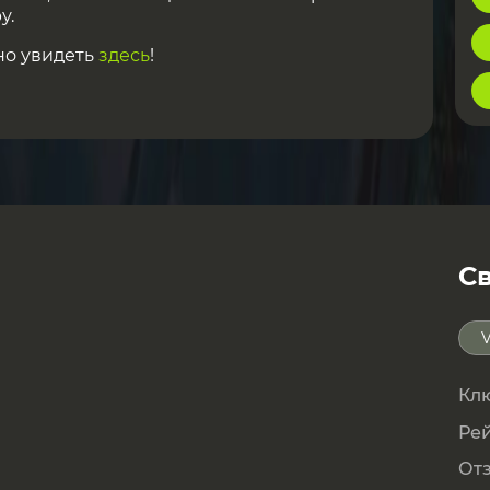
у.
но увидеть
здесь
!
С
Кл
Ре
Отз