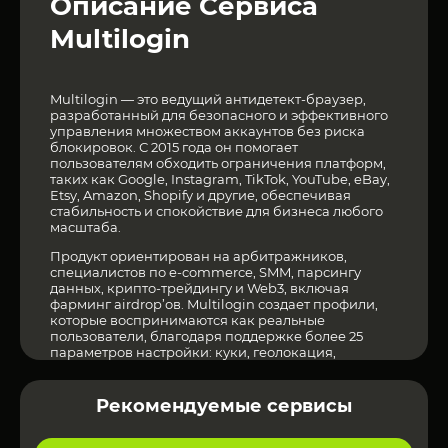
Описание Сервиса
Multilogin
Multilogin — это ведущий антидетект-браузер,
разработанный для безопасного и эффективного
управления множеством аккаунтов без риска
блокировок. С 2015 года он помогает
пользователям обходить ограничения платформ,
таких как Google, Instagram, TikTok, YouTube, eBay,
Etsy, Amazon, Shopify и другие, обеспечивая
стабильность и спокойствие для бизнеса любого
масштаба.
Продукт ориентирован на арбитражников,
специалистов по e-commerce, SMM, парсингу
данных, крипто-трейдингу и Web3, включая
фарминг airdrop’ов. Multilogin создает профили,
которые воспринимаются как реальные
пользователи, благодаря поддержке более 25
параметров настройки: куки, геолокация,
эмуляция Chrome на Android, а также Expert-
режим с WebGL, WebGPU metadata, Canvas
graphics и Screen resolution. Движки Mimic и
Рекомендуемые сервисы
Stealthfox гарантируют максимальную
незаметность.