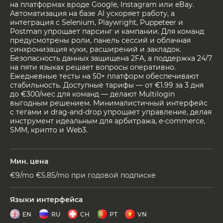
на платформах вроде Google, Instagram или eBay.
Автоматизация на базе AI ускоряет работу, а
интеграция с Selenium, Playwright, Puppeteer и
Postman упрощает парсинг и кампании. Для команд
предусмотрены роли, панель сессий и облачная
синхронизация куки, расширений и закладок.
Безопасность данных защищена 2FA, а поддержка 24/7
на пяти языках решает вопросы оперативно.
Ежедневные тесты на 50+ платформ обеспечивают
стабильность. Доступные тарифы — от €1.99 за 3 дня
до €300/мес для команд — делают Multilogin
выгодным решением. Минималистичный интерфейс
с тегами и drag-and-drop упрощает управление, делая
инструмент идеальным для арбитража, e-commerce,
SMM, крипто и Web3.
Мин. цена
€9/mo €5.85/mo при годовой подписке
Языки интерфейса
EN
RU
CH
PT
VN