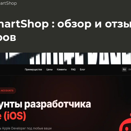
artShop
artShop : обзор и отз
ров