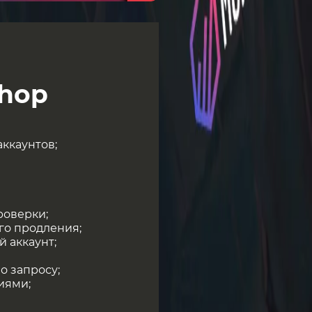
hop
аккаунтов;
роверки;
го продления;
 аккаунт;
о запросу;
иями;