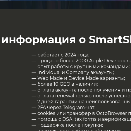
ндации по снижению операционных
 информация о SmartS
— работает с 2024 года;
— продано более 2000 Apple Developer 
— опыт работы с крупными командами;
— Individual и Company аккаунты;
— Web Made и Device Made варианты;
— более 10 GEO в наличии;
— оплата аккаунта после получения и п
— оплата renewal только после успешно
— 7 дней гарантии на неиспользованный
— 2FA через Telegram-чат;
— cookies или трансфер в OctoBrowser п
— помощь с DSA, tax forms и верификац
— поддержка после покупки;
— возможность работы с объемами;