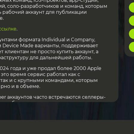
ных команд, iOS-проектов, app-студий,
ий, соло-разработчиков и команд, которым
 рабочий аккаунт для публикации
e.
ссылке
.
унтами формата Individual и Company,
 Device Made варианты, поддерживает
т клиентам не просто купить аккаунт, а
аструктуру для дальнейшей работы.
024 года и уже продал более 2000 Apple
а это время сервис работал как с
так и с крупными командами, которым
рно и в объеме.
per аккаунтов часто встречаются селлеры-
и работают, завтра пропадают, а клиент
и, без замены и без нормальной
op делает ставку на другой подход —
туру, понятные условия, быструю выдачу
 после покупки.