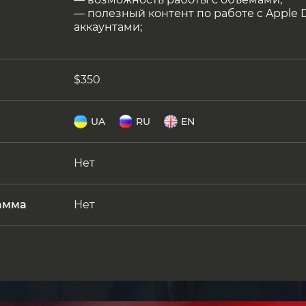
— полезный контент по работе с Apple 
аккаунтами;
$350
UA
RU
EN
Нет
амма
Нет