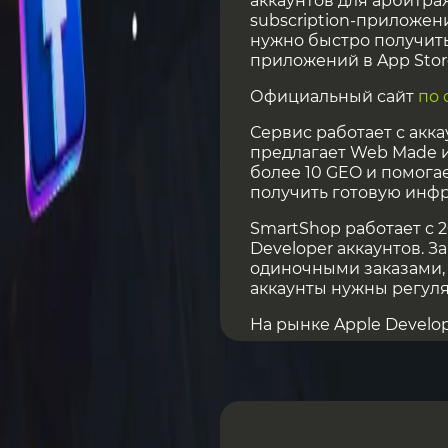
аккаунтов для арбитраж
subscription-приложен
нужно быстро получить
приложений в App Stor
Официальный сайт
по 
Сервис работает с акка
предлагает Web Made и
более 10 GEO и помогае
получить готовую инфр
SmartShop работает с 2
Developer аккаунтов. З
одиночными заказами, 
аккаунты нужны регуля
На рынке Apple Develo
однодневки: сегодня он
остается без поддержк
коммуникации. SmartSh
стабильную инфраструк
аккаунтов и поддержку