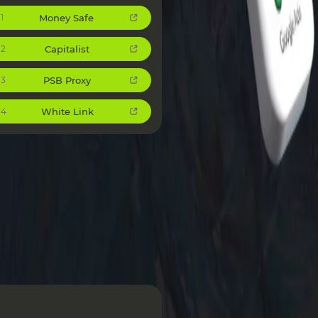
Money Safe
1
Capitalist
2
PSB Proxy
3
White Link
4