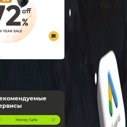
екомендуемые
ервисы
Money Safe
1