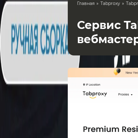
Главная
Tabproxy
Tabp
Сервис Ta
вебмасте