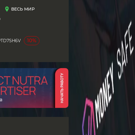
ВЕСЬ МИР
0
10%
PTD7SH6V