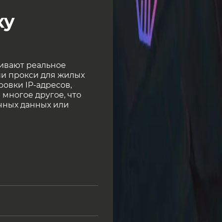
xy
чивают реальное
ши прокси для жилых
овки IP-адресов,
 многое другое, что
чных данных или