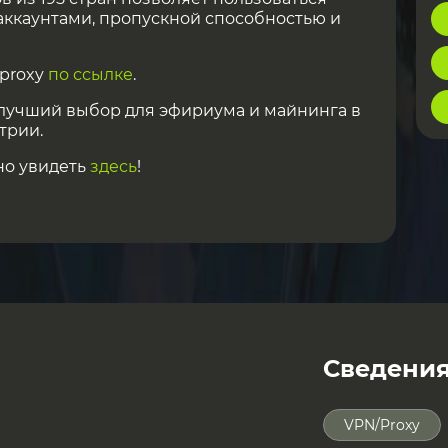
ккаунтами, пропускной способностью и
proxy
по ссылке
.
лучший выбор для эфириума и майнинга в
трии.
но увидеть
здесь
!
Сведени
VPN/Proxy