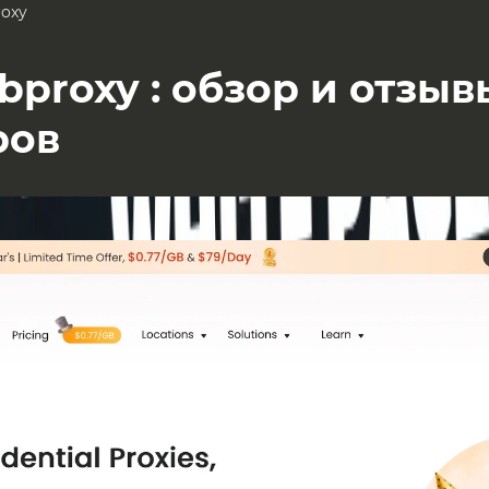
roxy
bproxy : обзор и отзыв
ров