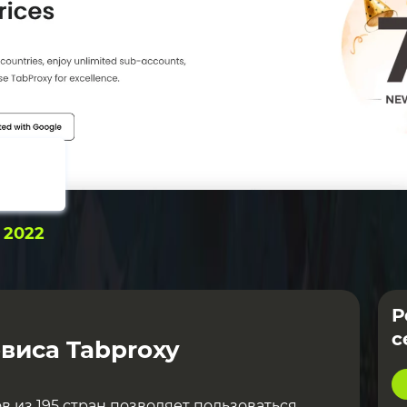
:
2022
Р
с
виса Tabproxy
в из 195 стран позволяет пользоваться