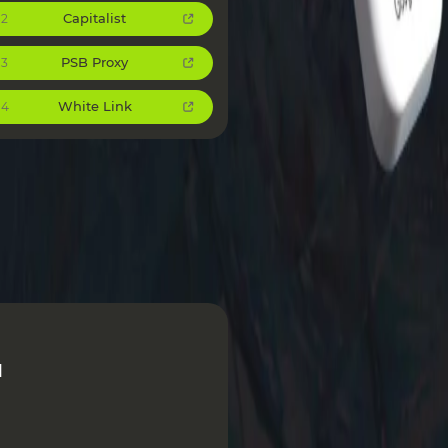
Capitalist
2
PSB Proxy
3
White Link
4
я