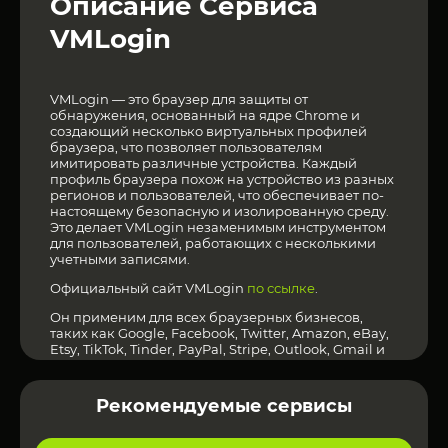
Описание Сервиса
VMLogin
VMLogin — это браузер для защиты от
обнаружения, основанный на ядре Chrome и
создающий несколько виртуальных профилей
браузера, что позволяет пользователям
имитировать различные устройства. Каждый
профиль браузера похож на устройство из разных
регионов и пользователей, что обеспечивает по-
настоящему безопасную и изолированную среду.
Это делает VMLogin незаменимым инструментом
для пользователей, работающих с несколькими
учетными записями.
Официальный сайт
VMLogin
по ссылке
.
Он применим для всех браузерных бизнесов,
таких как Google, Facebook, Twitter, Amazon, eBay,
Etsy, TikTok, Tinder, PayPal, Stripe, Outlook, Gmail и
других онлайн-платформ. Он может помочь вам в
управлении несколькими учетными записями и
борьбе с ассоциациями, такими как электронная
Рекомендуемые сервисы
коммерция, партнерский маркетинг, маркетинг в
социальных сетях, рекламный шпионаж, веб-
скрейпинг, самопроверка и многое другое.