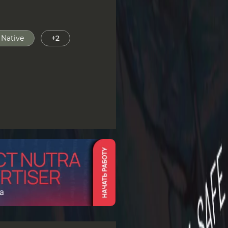
Native
+2