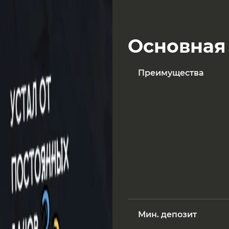
Основная
Преимущества
Мин. депозит