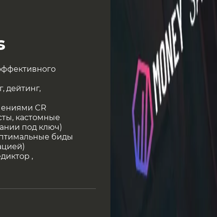
s
 эффективного
, дейтинг,
чениями CR
сты, кастомные
ании под ключ)
 оптимальные биды
ацией)
диктор ,