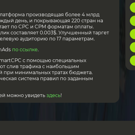
платформа производящая более 4 млрд
ждый день, и покрывающая 220 стран на
отает по CPC и CPM форматам оплаты.
лик составляет 0.003$. Улучшенный таргет
елевую аудиторию по 17 параметрам.
chAds
по ссылке
.
SmartCPC с помощью специальных
ют слив трафика с наибольшим
й при минимальных тратах бюджета.
ческая система правил по заданным
ей можно увидеть
здесь
!