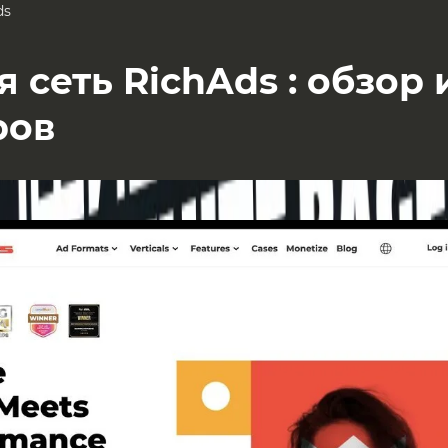
ds
 сеть RichAds : обзор
ров