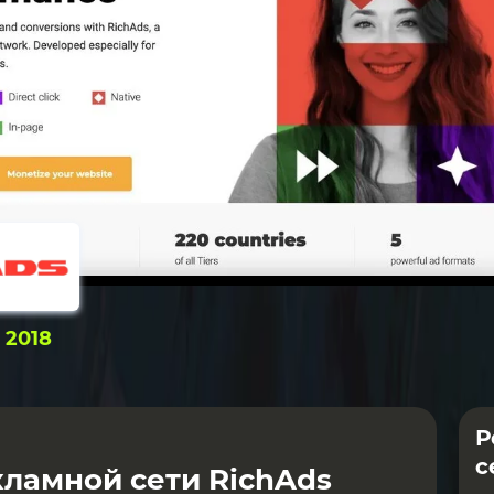
:
2018
Р
с
ламной сети RichAds