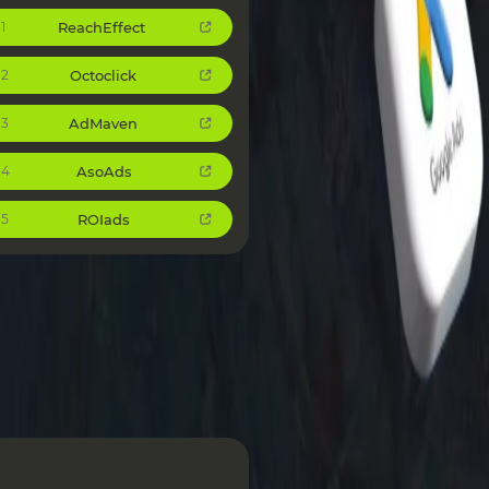
ReachEffect
1
Octoclick
2
AdMaven
3
AsoAds
4
ROIads
5