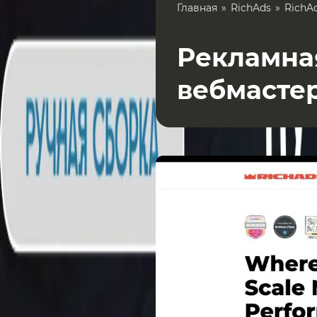
Главная
RichAds
RichA
Рекламная
вебмасте