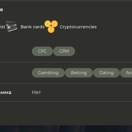
я
ist
Bank cards
Cryptocurrencies
CPC
CPM
Gambling
Betting
Dating
An
амма
Нет