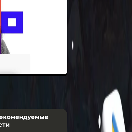
екомендуемые
ети